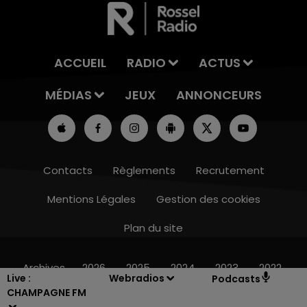
ACCUEIL
RADIO
ACTUS
MÉDIAS
JEUX
ANNONCEURS
Contacts
Règlements
Recrutement
Mentions Légales
Gestion des cookies
Plan du site
10h00 - 14h00
14h0
TICKET DE CAISSE
LA RA
Archives
2026
2025
2024
2023
2022
Live :
Webradios
Podcasts
CHAMPAGNE FM