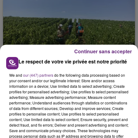
Continuer sans accepter
L'INSPECTION DU TRAVAIL RAPPELLE À
Le respect de votre vie privée est notre priorité
L'ORDRE SUR LES CONDITIONS DE...
Alors que les dates de début des vendange 2026
We and
our (447) partners
do the following data processing based on
s'est avéré être plus précoce que prévu,
your consent and/or our legitimate interest: Store and/or access
l'inspection du Travail en profite pour rappeler
information on a device; Use limited data to select advertising; Create
profiles for personalised advertising; Use profiles to select personalised
les conditions de...
advertising; Measure advertising performance; Measure content
performance; Understand audiences through statistics or combinations
of data from different sources; Develop and improve services; Create
profiles to personalise content; Use profiles to select personalised
content; Use limited data to select content; Ensure security, prevent and
detect fraud, and fix errors; Deliver and present advertising and content;
Save and communicate privacy choices. These technologies may
UN FEU DE REMORQUE BLOQUE LA
process personal data such as IP address and browsing data to offer