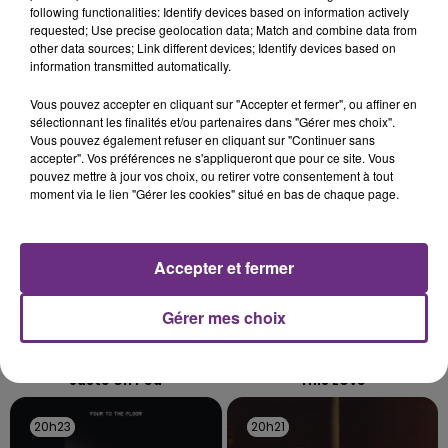
CIRCULATION DANS LES ARDENNES
following functionalities: Identify devices based on information actively
requested; Use precise geolocation data; Match and combine data from
Un feu de remorque s'est déclaré ce mercredi en
other data sources; Link different devices; Identify devices based on
fin de matinée sur l'A34.
information transmitted automatically.
TITRES DIFFUSÉS
Vous pouvez accepter en cliquant sur "Accepter et fermer", ou affiner en
sélectionnant les finalités et/ou partenaires dans "Gérer mes choix".
Vous pouvez également refuser en cliquant sur "Continuer sans
accepter". Vos préférences ne s'appliqueront que pour ce site. Vous
20h30
20h30
20h27
20h27
pouvez mettre à jour vos choix, ou retirer votre consentement à tout
moment via le lien "Gérer les cookies" situé en bas de chaque page.
Accepter et fermer
Gérer mes choix
JUNGELI & EMMA
MAROON 5
Juste Un Peu
This Love
20h23
20h23
20h21
20h21