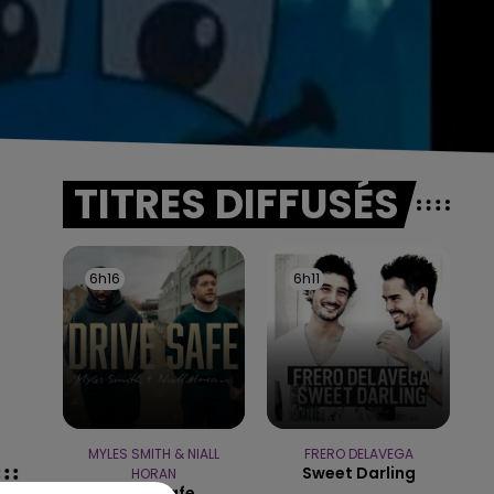
TITRES DIFFUSÉS
6h16
6h16
6h11
6h11
MYLES SMITH & NIALL
FRERO DELAVEGA
Sweet Darling
HORAN
Drive Safe