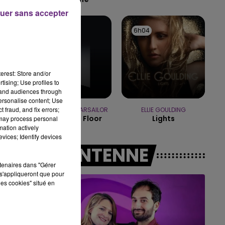
uer sans accepter
14h00 - 15h00
LA RADIO POP
6h08
6h08
6h04
6h04
erest: Store and/or
tising; Use profiles to
tand audiences through
personalise content; Use
 fraud, and fix errors;
OFENBACH & STARSAILOR
ELLIE GOULDING
Four To The Floor
Lights
 may process personal
mation actively
vices; Identify devices
A L'ANTENNE
rtenaires dans "Gérer
s'appliqueront que pour
les cookies" situé en