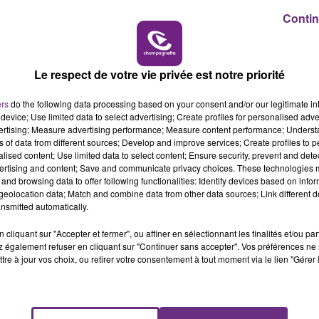
Contin
10h00 - 14h00
LE TICKET DE CAISSE
Le respect de votre vie privée est notre priorité
ers
do the following data processing based on your consent and/or our legitimate int
device; Use limited data to select advertising; Create profiles for personalised adver
vertising; Measure advertising performance; Measure content performance; Unders
VENEZ FÊTER CE WEEK-END
ns of data from different sources; Develop and improve services; Create profiles to 
L'ANNIVERSAIRE DE WOINIC
alised content; Use limited data to select content; Ensure security, prevent and detect
ertising and content; Save and communicate privacy choices. These technologies
Ce samedi 8 août sera un grand jour :
and browsing data to offer following functionalities: Identify devices based on infor
l'anniversaire du plus gros sanglier du monde.
eolocation data; Match and combine data from other data sources; Link different de
nsmitted automatically.
Une fête est donc organisée et vous êtes tous
conviés !
cliquant sur "Accepter et fermer", ou affiner en sélectionnant les finalités et/ou pa
 également refuser en cliquant sur "Continuer sans accepter". Vos préférences ne 
tre à jour vos choix, ou retirer votre consentement à tout moment via le lien "Gérer 