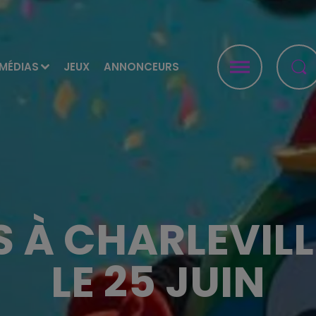
MÉDIAS
JEUX
ANNONCEURS
 À CHARLEVILL
LE 25 JUIN