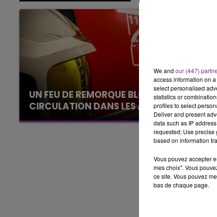
6h00 - 10h00
LA FAMILLE
We and
our (447) partn
access information on a 
select personalised ad
UN FEU DE REMORQUE BLOQUE LA
statistics or combinatio
CIRCULATION DANS LES ARDENNES
profiles to select person
Deliver and present adv
Un feu de remorque s'est déclaré ce mercredi
data such as IP address 
en fin de matinée sur l'A34.
requested; Use precise g
based on information tra
Vous pouvez accepter en 
mes choix". Vous pouvez
ce site. Vous pouvez met
bas de chaque page.