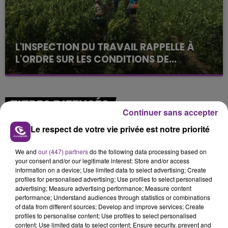
L'INSPECTION DU TRAVAIL RAPPELLE À
L'ORDRE SUR LES CONDITIONS DE...
Alors que les dates de début des vendange 2026
s'est avéré être plus précoce que prévu,
l'inspection du Travail en profite pour rappeler
TITRES DIFFUSÉS
les conditions de...
Continuer sans accepter
Le respect de votre vie privée est notre priorité
4h49
4h49
4h45
4h45
We and
our (447) partners
do the following data processing based on
your consent and/or our legitimate interest: Store and/or access
information on a device; Use limited data to select advertising; Create
profiles for personalised advertising; Use profiles to select personalised
advertising; Measure advertising performance; Measure content
performance; Understand audiences through statistics or combinations
of data from different sources; Develop and improve services; Create
profiles to personalise content; Use profiles to select personalised
content; Use limited data to select content; Ensure security, prevent and