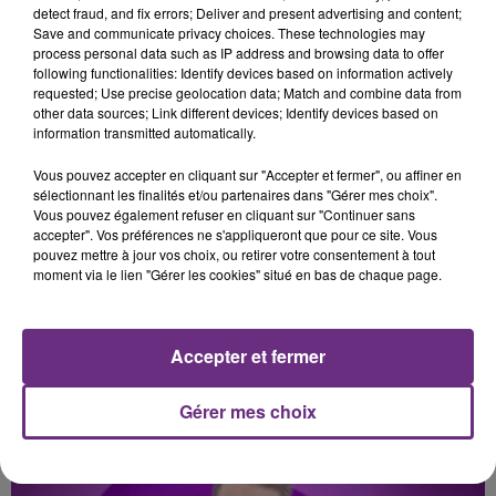
detect fraud, and fix errors; Deliver and present advertising and content;
METALLICA
OLIVIA RODRIGO
Save and communicate privacy choices. These technologies may
Nothing Else Matters.
Stupid Song
process personal data such as IP address and browsing data to offer
following functionalities: Identify devices based on information actively
requested; Use precise geolocation data; Match and combine data from
4h42
4h42
4h39
4h39
other data sources; Link different devices; Identify devices based on
information transmitted automatically.
Vous pouvez accepter en cliquant sur "Accepter et fermer", ou affiner en
sélectionnant les finalités et/ou partenaires dans "Gérer mes choix".
Vous pouvez également refuser en cliquant sur "Continuer sans
accepter". Vos préférences ne s'appliqueront que pour ce site. Vous
pouvez mettre à jour vos choix, ou retirer votre consentement à tout
moment via le lien "Gérer les cookies" situé en bas de chaque page.
ZAHO & MC SOLAAR
MARINA KAYE
Comme Caroline
Homeless
Accepter et fermer
A L'ANTENNE
Gérer mes choix