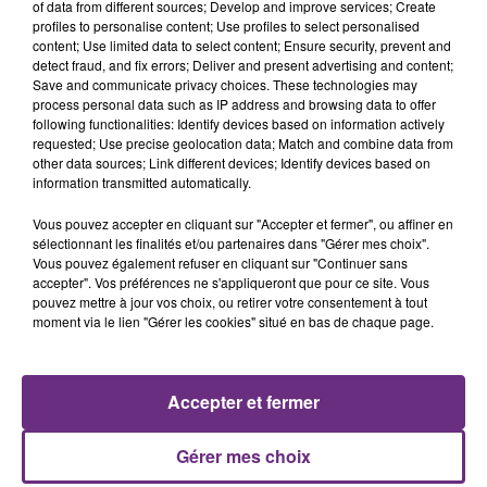
of data from different sources; Develop and improve services; Create
profiles to personalise content; Use profiles to select personalised
content; Use limited data to select content; Ensure security, prevent and
detect fraud, and fix errors; Deliver and present advertising and content;
Save and communicate privacy choices. These technologies may
process personal data such as IP address and browsing data to offer
following functionalities: Identify devices based on information actively
CARLY RAE JEPSEN
ZAHO & MC SOLAAR
requested; Use precise geolocation data; Match and combine data from
Call Me Maybe
Comme Caroline
other data sources; Link different devices; Identify devices based on
information transmitted automatically.
11h36
11h36
11h33
11h33
Vous pouvez accepter en cliquant sur "Accepter et fermer", ou affiner en
sélectionnant les finalités et/ou partenaires dans "Gérer mes choix".
Vous pouvez également refuser en cliquant sur "Continuer sans
accepter". Vos préférences ne s'appliqueront que pour ce site. Vous
pouvez mettre à jour vos choix, ou retirer votre consentement à tout
moment via le lien "Gérer les cookies" situé en bas de chaque page.
Accepter et fermer
CYRIL
TEDDY SWIMS
Stumblin' In
Mr Know It All
Gérer mes choix