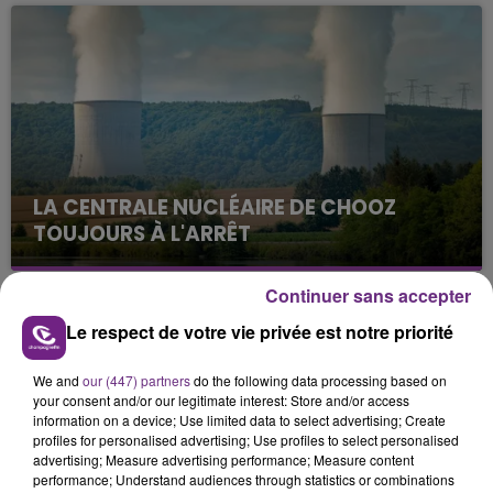
mois. Sa sœur poursuit ses recherches pour le
retrouver.
LA CENTRALE NUCLÉAIRE DE CHOOZ
TOUJOURS À L'ARRÊT
Cela fait déjà une semaine que la centrale
nucléaire ardennaise est à l'arrêt. Une situation
Continuer sans accepter
justifiée par la sécheresse intense qui est toujours
TITRES DIFFUSÉS
Le respect de votre vie privée est notre priorité
présente.
We and
our (447) partners
do the following data processing based on
11h42
11h42
11h39
11h39
your consent and/or our legitimate interest: Store and/or access
information on a device; Use limited data to select advertising; Create
profiles for personalised advertising; Use profiles to select personalised
advertising; Measure advertising performance; Measure content
performance; Understand audiences through statistics or combinations