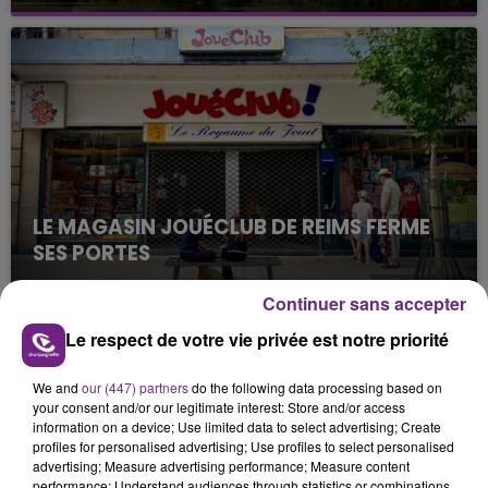
Cela fait déjà une semaine que la centrale
nucléaire ardennaise est à l'arrêt. Une situation
justifiée par la sécheresse intense qui est toujours
présente.
LE MAGASIN JOUÉCLUB DE REIMS FERME
SES PORTES
C'était l'une des institutions du centre-ville
Continuer sans accepter
rémois. Le magasin JouéClub est contraint de
fermer ses portes.
Le respect de votre vie privée est notre priorité
TITRES DIFFUSÉS
We and
our (447) partners
do the following data processing based on
your consent and/or our legitimate interest: Store and/or access
19h29
19h29
19h25
19h25
information on a device; Use limited data to select advertising; Create
profiles for personalised advertising; Use profiles to select personalised
advertising; Measure advertising performance; Measure content
performance; Understand audiences through statistics or combinations