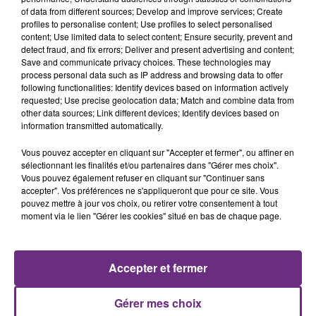
of data from different sources; Develop and improve services; Create
profiles to personalise content; Use profiles to select personalised
content; Use limited data to select content; Ensure security, prevent and
detect fraud, and fix errors; Deliver and present advertising and content;
Save and communicate privacy choices. These technologies may
process personal data such as IP address and browsing data to offer
following functionalities: Identify devices based on information actively
CALVIN HARRIS FEAT. RIHANNA
ORIA
requested; Use precise geolocation data; Match and combine data from
This Is What You Came For
Soiree Mondaine
other data sources; Link different devices; Identify devices based on
information transmitted automatically.
19h22
19h22
19h20
19h20
Vous pouvez accepter en cliquant sur "Accepter et fermer", ou affiner en
sélectionnant les finalités et/ou partenaires dans "Gérer mes choix".
Vous pouvez également refuser en cliquant sur "Continuer sans
accepter". Vos préférences ne s'appliqueront que pour ce site. Vous
pouvez mettre à jour vos choix, ou retirer votre consentement à tout
moment via le lien "Gérer les cookies" situé en bas de chaque page.
Accepter et fermer
RAYE
ALEX WARREN
Where Is My Husband!
Fever Dream
Gérer mes choix