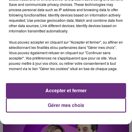
I Knew It, I Knew You
Oh La
Save and communicate privacy choices. These technologies may
process personal data such as IP address and browsing data to offer
following functionalities: Identify devices based on information actively
9h04
9h04
8h57
8h57
requested; Use precise geolocation data; Match and combine data from
other data sources; Link different devices; Identify devices based on
information transmitted automatically.
Vous pouvez accepter en cliquant sur "Accepter et fermer", ou affiner en
sélectionnant les finalités et/ou partenaires dans "Gérer mes choix".
Vous pouvez également refuser en cliquant sur "Continuer sans
accepter". Vos préférences ne s'appliqueront que pour ce site. Vous
pouvez mettre à jour vos choix, ou retirer votre consentement à tout
moment via le lien "Gérer les cookies" situé en bas de chaque page.
ALEX WARREN
ORIA
Fever Dream
Soiree Mondaine
Accepter et fermer
A L'ANTENNE
Gérer mes choix