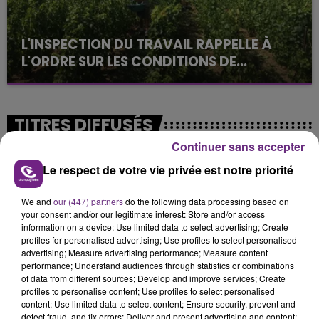
L'INSPECTION DU TRAVAIL RAPPELLE À
L'ORDRE SUR LES CONDITIONS DE...
Alors que les dates de début des vendange 2026
s'est avéré être plus précoce que prévu,
l'inspection du Travail en profite pour rappeler
TITRES DIFFUSÉS
les conditions de...
Continuer sans accepter
Le respect de votre vie privée est notre priorité
9h11
9h11
9h08
9h08
We and
our (447) partners
do the following data processing based on
your consent and/or our legitimate interest: Store and/or access
information on a device; Use limited data to select advertising; Create
profiles for personalised advertising; Use profiles to select personalised
advertising; Measure advertising performance; Measure content
performance; Understand audiences through statistics or combinations
of data from different sources; Develop and improve services; Create
profiles to personalise content; Use profiles to select personalised
content; Use limited data to select content; Ensure security, prevent and
TAYLOR SWIFT
BRICE CONRAD
detect fraud, and fix errors; Deliver and present advertising and content;