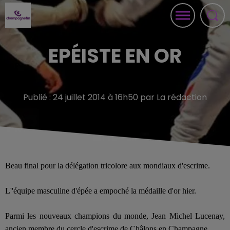
EPÉISTE EN OR
Publié : 24 juillet 2014 à 16h50 par La rédaction
Beau final pour la délégation tricolore aux mondiaux d'escrime.
L'
'équipe masculine d'
épée
a
empoch
é
la
médaille d'or
hier
.
Parmi les nouveaux champions du mond
e,
Jean Michel Lucenay,
ancien membre du cercle d'escrime de Châlons en Champagne.