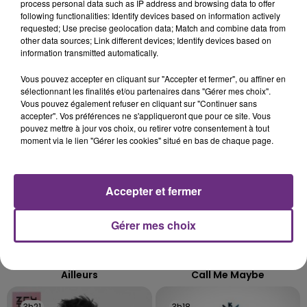
L'INSPECTION DU TRAVAIL RAPPELLE À
process personal data such as IP address and browsing data to offer
following functionalities: Identify devices based on information actively
L'ORDRE SUR LES CONDITIONS DE...
requested; Use precise geolocation data; Match and combine data from
Alors que les dates de début des vendange 2026
other data sources; Link different devices; Identify devices based on
s'est avéré être plus précoce que prévu,
information transmitted automatically.
l'inspection du Travail en profite pour rappeler
TITRES DIFFUSÉS
Vous pouvez accepter en cliquant sur "Accepter et fermer", ou affiner en
les conditions de...
sélectionnant les finalités et/ou partenaires dans "Gérer mes choix".
Vous pouvez également refuser en cliquant sur "Continuer sans
accepter". Vos préférences ne s'appliqueront que pour ce site. Vous
3h27
3h27
3h24
3h24
pouvez mettre à jour vos choix, ou retirer votre consentement à tout
moment via le lien "Gérer les cookies" situé en bas de chaque page.
Accepter et fermer
Gérer mes choix
ORELSAN
CARLY RAE JEPSEN
Ailleurs
Call Me Maybe
3h21
3h21
3h18
3h18