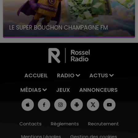
LE SUPER BOUCHON CHAMPAGNE FM
avec La Famille Champagne FM, à 8H10
ACCUEIL
RADIO
ACTUS
MÉDIAS
JEUX
ANNONCEURS
Contacts
Règlements
Recrutement
Mentions Légales
Gestion des cookies