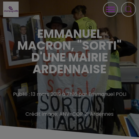
EMMANUEL
MACRON, "SORTI"
D'UNE MAIRIE
ARDENNAISE
Publié : 13 mars 2019 à 7h16 par Emmanuel POLI
Crédit image:
ANV-COP 21 Ardennes