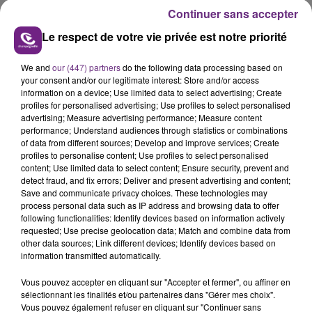
des portraits d'Emmanuel Macron dans plusieurs
Continuer sans accepter
mairies d'arrondissement à Paris.
Le respect de votre vie privée est notre priorité
Une enquête a été ouverte du chef de vols en réunion.
We and
our (447) partners
do the following data processing based on
FIL D'ACTUS
your consent and/or our legitimate interest: Store and/or access
information on a device; Use limited data to select advertising; Create
profiles for personalised advertising; Use profiles to select personalised
advertising; Measure advertising performance; Measure content
performance; Understand audiences through statistics or combinations
of data from different sources; Develop and improve services; Create
profiles to personalise content; Use profiles to select personalised
content; Use limited data to select content; Ensure security, prevent and
detect fraud, and fix errors; Deliver and present advertising and content;
Save and communicate privacy choices. These technologies may
process personal data such as IP address and browsing data to offer
following functionalities: Identify devices based on information actively
SI TOUT LE MONDE FAIT ÇA, MOI L'ANNÉE
requested; Use precise geolocation data; Match and combine data from
other data sources; Link different devices; Identify devices based on
PROCHAINE JE VENDANGE EN...
information transmitted automatically.
La vendange en Champagne a débuté ce jeudi 6
Vous pouvez accepter en cliquant sur "Accepter et fermer", ou affiner en
août dans la commune de Montgueux (Aube). Du
sélectionnant les finalités et/ou partenaires dans "Gérer mes choix".
jamais vu !
Vous pouvez également refuser en cliquant sur "Continuer sans