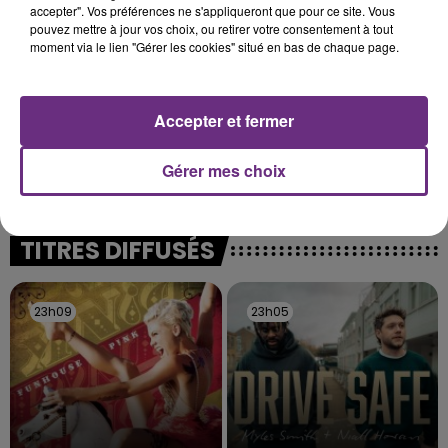
accepter". Vos préférences ne s'appliqueront que pour ce site. Vous
pouvez mettre à jour vos choix, ou retirer votre consentement à tout
moment via le lien "Gérer les cookies" situé en bas de chaque page.
Accepter et fermer
L'INSPECTION DU TRAVAIL RAPPELLE À
L'ORDRE SUR LES CONDITIONS DE...
Gérer mes choix
Alors que les dates de début des vendange 2026
s'est avéré être plus précoce que prévu,
l'inspection du Travail en profite pour rappeler
TITRES DIFFUSÉS
les conditions de...
23h09
23h09
23h05
23h05