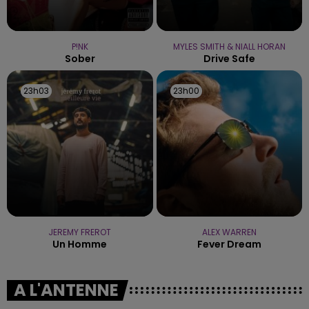
P!NK
MYLES SMITH & NIALL HORAN
Sober
Drive Safe
23h03
23h03
23h00
23h00
JEREMY FREROT
ALEX WARREN
Un Homme
Fever Dream
A L'ANTENNE