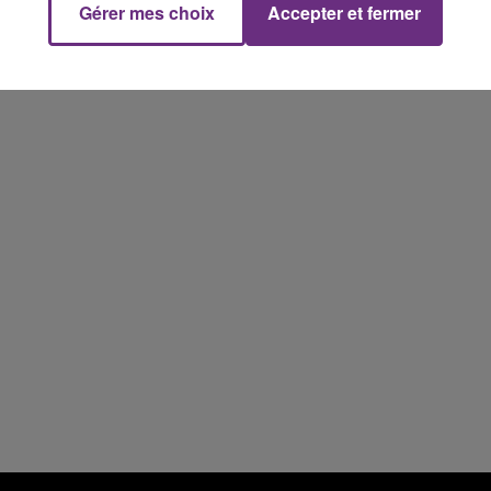
Gérer mes choix
Accepter et fermer
14h00 - 15h00
La Radio Pop