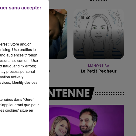
uer sans accepter
14h00 - 15h00
LA RADIO POP
6h43
6h43
6h40
6h40
erest: Store and/or
tising; Use profiles to
tand audiences through
personalise content; Use
 fraud, and fix errors;
IYAZ
MANON LISA
Replay
Le Petit Pecheur
 may process personal
mation actively
vices; Identify devices
A L'ANTENNE
rtenaires dans "Gérer
s'appliqueront que pour
les cookies" situé en