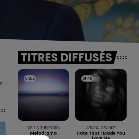
TITRES DIFFUSÉS
6h52
6h52
6h46
6h46
er
DISIZ & THEODORA
ARIANA GRANDE
Melodrama
Hate That I Made You
Love Me