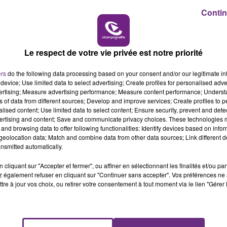
Contin
10h00 - 14h00
LE TICKET DE CAISSE
Le respect de votre vie privée est notre priorité
L'INSPECTION DU TRAVAIL RAPPELLE À
L'ORDRE SUR LES CONDITIONS DE...
ers
do the following data processing based on your consent and/or our legitimate int
device; Use limited data to select advertising; Create profiles for personalised adver
Alors que les dates de début des vendange
vertising; Measure advertising performance; Measure content performance; Unders
2026 s'est avéré être plus précoce que prévu,
ns of data from different sources; Develop and improve services; Create profiles to 
l'inspection du Travail en profite pour rappeler
alised content; Use limited data to select content; Ensure security, prevent and detect
ertising and content; Save and communicate privacy choices. These technologies
les conditions de...
and browsing data to offer following functionalities: Identify devices based on infor
eolocation data; Match and combine data from other data sources; Link different de
nsmitted automatically.
cliquant sur "Accepter et fermer", ou affiner en sélectionnant les finalités et/ou pa
 également refuser en cliquant sur "Continuer sans accepter". Vos préférences ne 
tre à jour vos choix, ou retirer votre consentement à tout moment via le lien "Gérer 