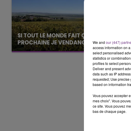
6h00 - 10h00
LA FAMILLE
SI TOUT LE MONDE FAIT ÇA, MOI L'ANNÉE
PROCHAINE JE VENDANGE EN...
We and
our (447) partn
access information on a 
La vendange en Champagne a débuté ce jeudi
select personalised ad
6 août dans la commune de Montgueux (Aube).
statistics or combinatio
Du jamais vu !
profiles to select person
Deliver and present adv
data such as IP address 
requested; Use precise g
based on information tra
Vous pouvez accepter en 
mes choix". Vous pouvez
ce site. Vous pouvez met
bas de chaque page.