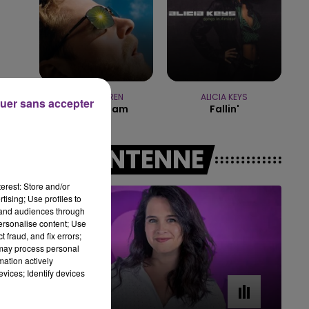
7h00 - 11h00
BEST OF
ALEX WARREN
ALICIA KEYS
uer sans accepter
Fever Dream
Fallin'
A L'ANTENNE
erest: Store and/or
tising; Use profiles to
tand audiences through
personalise content; Use
 fraud, and fix errors;
 may process personal
mation actively
vices; Identify devices
a
11h00 - 16h00
Le week-end Champagne FM