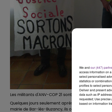
11h00 - 16h00
LE WEEK-END CHAMPAGNE FM
We and
our (447) partn
access information on a 
select personalised ad
statistics or combinatio
profiles to select person
Deliver and present adv
Les militants d'ANV-COP 21 sont décidément très act
data such as IP address 
requested; Use precise g
Quelques jours seulement après avoir décroché le po
16h00 - 20h00
based on information tra
agne FM
Le Week-end Champagne 
mairie de Bar-lès-Buzancy, ils ont remis ça ce mati