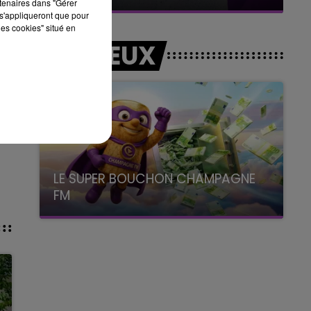
rtenaires dans "Gérer
s'appliqueront que pour
les cookies" situé en
LES JEUX
de
LE SUPER BOUCHON CHAMPAGNE
FM
avec La Famille Champagne FM, à 8H10