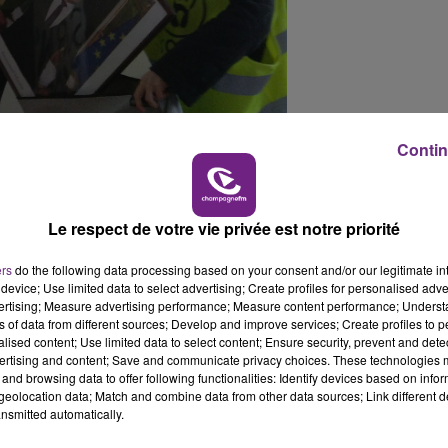
16h00 - 20h00
LE WEEK-END CHAMPAGNE FM
Contin
Le respect de votre vie privée est notre priorité
ers
do the following data processing based on your consent and/or our legitimate int
device; Use limited data to select advertising; Create profiles for personalised adver
vertising; Measure advertising performance; Measure content performance; Unders
ns of data from different sources; Develop and improve services; Create profiles to 
alised content; Use limited data to select content; Ensure security, prevent and detect
ertising and content; Save and communicate privacy choices. These technologies
ifs dans les Ardennes.
and browsing data to offer following functionalities: Identify devices based on infor
eolocation data; Match and combine data from other data sources; Link different de
rtrait officiel d'Emmanuel Macron, qui se trouvait dans l
7h00 - 11h00
nsmitted automatically.
FM
BEST OF
n (samedi 16 mars) à la Mairie de Warcq, près de