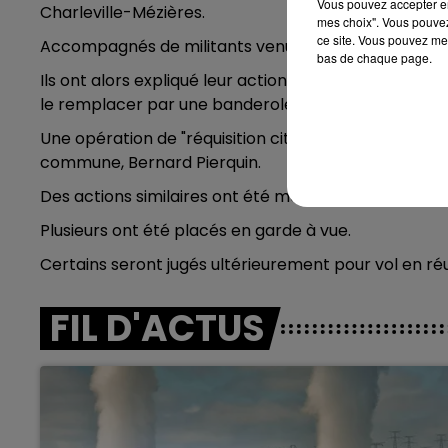
Vous pouvez accepter en 
Charleville-Mézières.
mes choix". Vous pouvez
ce site. Vous pouvez met
Accompagnés de militants venus de Reims, ils sont e
bas de chaque page.
Ils ont alors expliqué leur action aux personnes pré
le remplacer par une banderole avec l'inscription « 
Une opération de "réquisition citoyenne", qui s'est t
commune, Bernard Pierquin.
Des actions similaires ont été menées par les milit
Plusieurs ont été placés en garde à vue.
Certains seront jugés ultérieurement pour vol en ré
FIL D'ACTUS