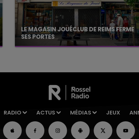
LE MAGASIN JOUÉCLUB DE REIMS FERME
SES PORTES
C'était l'une des institutions du centre-ville
rémois. Le magasin JouéClub est contraint de
fermer ses portes.
RADIO
ACTUS
MÉDIAS
JEUX
AN