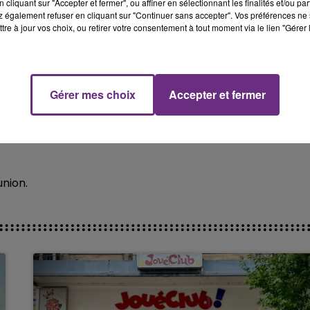
cliquant sur "Accepter et fermer", ou affiner en sélectionnant les finalités et/ou pa
 également refuser en cliquant sur "Continuer sans accepter". Vos préférences ne 
tre à jour vos choix, ou retirer votre consentement à tout moment via le lien "Gérer 
ntrés dans la Mairie aux heures d‘ouverture.
sentes, avant de décrocher, dans le calme, le portrait et 
Urgence sociale et climatique, Où est Macron ? ».
Gérer mes choix
Accepter et fermer
erminé par la remise d'une lettre ouverte au maire de la
ants écologistes un peu partout en France.
union.