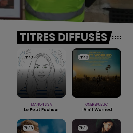
TITRES DIFFUSÉS
7h43
7h43
7h40
7h40
MANON LISA
ONEREPUBLIC
Le Petit Pecheur
I Ain't Worried
7h38
7h38
7h31
7h31