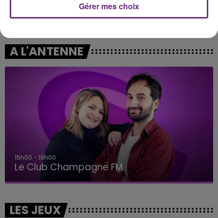
Gérer mes choix
DISIZ & THEODORA
ALEX WARREN
Melodrama
Passenger
A L'ANTENNE
15h00 - 19h00
Le Club Champagne FM
LES JEUX