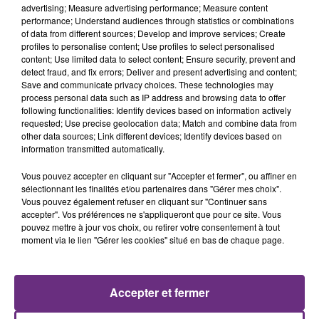
advertising; Measure advertising performance; Measure content
performance; Understand audiences through statistics or combinations
of data from different sources; Develop and improve services; Create
profiles to personalise content; Use profiles to select personalised
content; Use limited data to select content; Ensure security, prevent and
detect fraud, and fix errors; Deliver and present advertising and content;
Save and communicate privacy choices. These technologies may
process personal data such as IP address and browsing data to offer
following functionalities: Identify devices based on information actively
requested; Use precise geolocation data; Match and combine data from
other data sources; Link different devices; Identify devices based on
LADY GAGA
TEMPER CITY
information transmitted automatically.
Bad Romance
Self Aware
Vous pouvez accepter en cliquant sur "Accepter et fermer", ou affiner en
sélectionnant les finalités et/ou partenaires dans "Gérer mes choix".
8h21
8h21
8h13
8h13
Vous pouvez également refuser en cliquant sur "Continuer sans
accepter". Vos préférences ne s'appliqueront que pour ce site. Vous
pouvez mettre à jour vos choix, ou retirer votre consentement à tout
moment via le lien "Gérer les cookies" situé en bas de chaque page.
Accepter et fermer