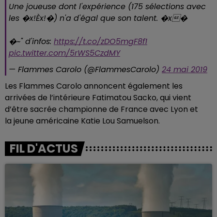
Une joueuse dont l'expérience (175 sélections avec
les �x!Èx!�) n'a d'égal que son talent. �x�
�~" d'infos:
https://t.co/zDO5mgF8f1
pic.twitter.com/5rWS5CzdMY
— Flammes Carolo (@FlammesCarolo)
24 mai 2019
Les Flammes Carolo annoncent également les
arrivées de l’intérieure Fatimatou Sacko, qui vient
d’être sacrée championne de France avec Lyon et
la jeune américaine Katie Lou Samuelson.
FIL D'ACTUS