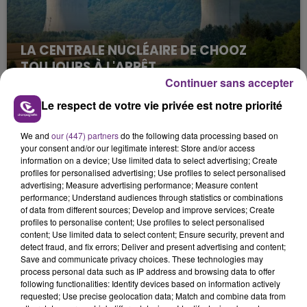
LA CENTRALE NUCLÉAIRE DE CHOOZ
TOUJOURS À L'ARRÊT
Continuer sans accepter
Cela fait déjà une semaine que la centrale
nucléaire ardennaise est à l'arrêt. Une situation
Le respect de votre vie privée est notre priorité
justifiée par la sécheresse intense qui est toujours
présente.
We and
our (447) partners
do the following data processing based on
your consent and/or our legitimate interest: Store and/or access
information on a device; Use limited data to select advertising; Create
profiles for personalised advertising; Use profiles to select personalised
advertising; Measure advertising performance; Measure content
performance; Understand audiences through statistics or combinations
of data from different sources; Develop and improve services; Create
LE MAGASIN JOUÉCLUB DE REIMS FERME
profiles to personalise content; Use profiles to select personalised
content; Use limited data to select content; Ensure security, prevent and
SES PORTES
detect fraud, and fix errors; Deliver and present advertising and content;
C'était l'une des institutions du centre-ville
Save and communicate privacy choices. These technologies may
rémois. Le magasin JouéClub est contraint de
process personal data such as IP address and browsing data to offer
following functionalities: Identify devices based on information actively
fermer ses portes.
TITRES DIFFUSÉS
requested; Use precise geolocation data; Match and combine data from