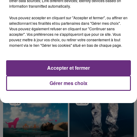
other data sources; Link different devices; Identify devices based on
information transmitted automatically.
11h08
11h08
11h04
11h04
Vous pouvez accepter en cliquant sur "Accepter et fermer", ou affiner en
sélectionnant les finalités et/ou partenaires dans "Gérer mes choix".
Vous pouvez également refuser en cliquant sur "Continuer sans
accepter". Vos préférences ne s'appliqueront que pour ce site. Vous
pouvez mettre à jour vos choix, ou retirer votre consentement à tout
moment via le lien "Gérer les cookies" situé en bas de chaque page.
Accepter et fermer
TEMPER CITY
SHANIA TWAIN
Gérer mes choix
Self Aware
That Don't Impress Me
Much
11h02
11h02
10h58
10h58