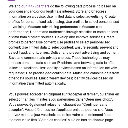
SES PORTES
We and
our (447) partners
do the following data processing based on
C'était l'une des institutions du centre-ville
your consent and/or our legitimate interest: Store and/or access
rémois. Le magasin JouéClub est contraint de
information on a device; Use limited data to select advertising; Create
profiles for personalised advertising; Use profiles to select personalised
fermer ses portes.
TITRES DIFFUSÉS
advertising; Measure advertising performance; Measure content
performance; Understand audiences through statistics or combinations
of data from different sources; Develop and improve services; Create
profiles to personalise content; Use profiles to select personalised
3h40
3h40
3h37
3h37
content; Use limited data to select content; Ensure security, prevent and
detect fraud, and fix errors; Deliver and present advertising and content;
Save and communicate privacy choices. These technologies may
process personal data such as IP address and browsing data to offer
following functionalities: Identify devices based on information actively
requested; Use precise geolocation data; Match and combine data from
other data sources; Link different devices; Identify devices based on
information transmitted automatically.
Vous pouvez accepter en cliquant sur "Accepter et fermer", ou affiner en
sélectionnant les finalités et/ou partenaires dans "Gérer mes choix".
Vous pouvez également refuser en cliquant sur "Continuer sans
ED SHEERAN
TEMPER CITY
Shape Of You
Self Aware
accepter". Vos préférences ne s'appliqueront que pour ce site. Vous
pouvez mettre à jour vos choix, ou retirer votre consentement à tout
moment via le lien "Gérer les cookies" situé en bas de chaque page.
3h34
3h34
3h30
3h30