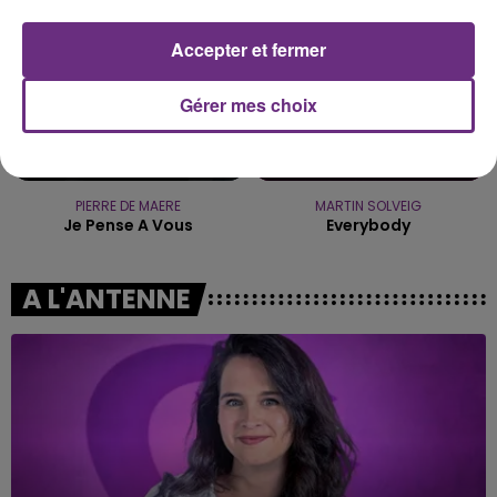
Accepter et fermer
Gérer mes choix
PIERRE DE MAERE
MARTIN SOLVEIG
Je Pense A Vous
Everybody
A L'ANTENNE