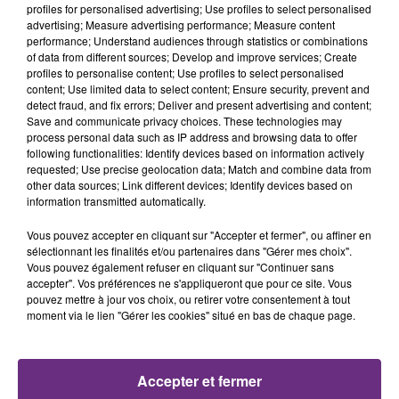
profiles for personalised advertising; Use profiles to select personalised
advertising; Measure advertising performance; Measure content
0h54
0h54
0h51
0h51
performance; Understand audiences through statistics or combinations
of data from different sources; Develop and improve services; Create
profiles to personalise content; Use profiles to select personalised
content; Use limited data to select content; Ensure security, prevent and
detect fraud, and fix errors; Deliver and present advertising and content;
Save and communicate privacy choices. These technologies may
process personal data such as IP address and browsing data to offer
following functionalities: Identify devices based on information actively
requested; Use precise geolocation data; Match and combine data from
other data sources; Link different devices; Identify devices based on
information transmitted automatically.
LUKAS GRAHAM
CAPITAL CITIES
Love Someone
Safe And Sound
Vous pouvez accepter en cliquant sur "Accepter et fermer", ou affiner en
sélectionnant les finalités et/ou partenaires dans "Gérer mes choix".
0h48
0h48
0h45
0h45
Vous pouvez également refuser en cliquant sur "Continuer sans
accepter". Vos préférences ne s'appliqueront que pour ce site. Vous
pouvez mettre à jour vos choix, ou retirer votre consentement à tout
moment via le lien "Gérer les cookies" situé en bas de chaque page.
Accepter et fermer