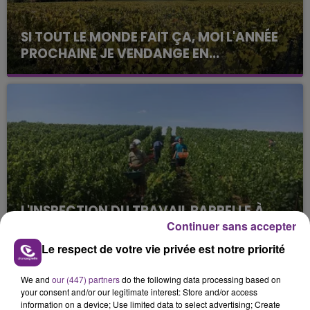
SI TOUT LE MONDE FAIT ÇA, MOI L'ANNÉE
PROCHAINE JE VENDANGE EN...
La vendange en Champagne a débuté ce jeudi 6
août dans la commune de Montgueux (Aube). Du
jamais vu !
L'INSPECTION DU TRAVAIL RAPPELLE À
L'ORDRE SUR LES CONDITIONS DE...
Continuer sans accepter
Alors que les dates de début des vendange 2026
Le respect de votre vie privée est notre priorité
s'est avéré être plus précoce que prévu,
l'inspection du Travail en profite pour rappeler
We and
our (447) partners
do the following data processing based on
TITRES DIFFUSÉS
your consent and/or our legitimate interest: Store and/or access
les conditions de...
information on a device; Use limited data to select advertising; Create