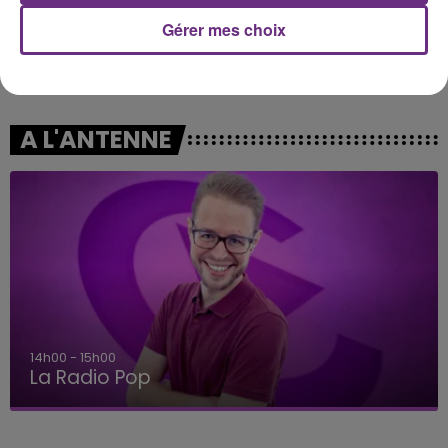
Gérer mes choix
TEDDYBEAR
BEBE REXHA
Chaussures Roses
New Religion
A L'ANTENNE
14h00 - 15h00
La Radio Pop