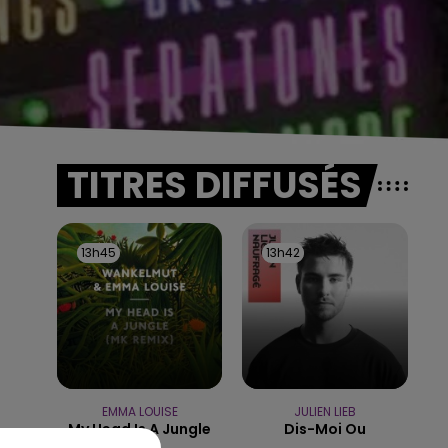
TITRES DIFFUSÉS
13h45
13h45
13h42
13h42
EMMA LOUISE
JULIEN LIEB
My Head Is A Jungle
Dis-Moi Ou