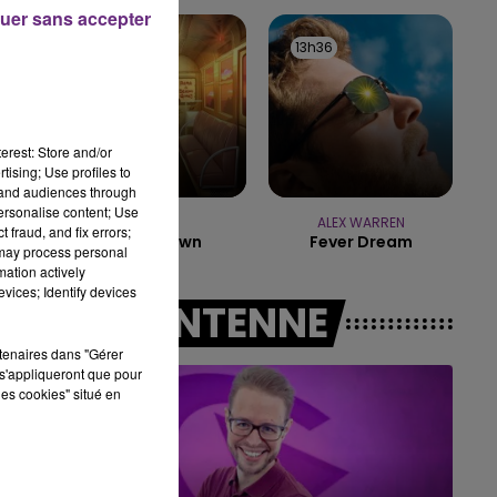
7h00 - 12h00
uer sans accepter
LE WEEK-END CHAMPAGNE FM
13h38
13h38
13h36
13h36
erest: Store and/or
tising; Use profiles to
tand audiences through
personalise content; Use
Rema
ALEX WARREN
 fraud, and fix errors;
Calm Down
Fever Dream
 may process personal
mation actively
vices; Identify devices
A L'ANTENNE
rtenaires dans "Gérer
s'appliqueront que pour
les cookies" situé en