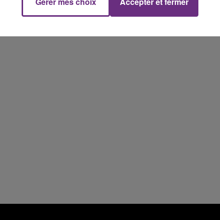
Gérer mes choix
Accepter et fermer
7h00 - 12h00
M
LE WEEK-END CHAMPAGNE FM