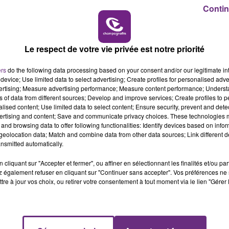
16h00 - 20h00
Contin
LE WEEK-END CHAMPAGNE FM
Le respect de votre vie privée est notre priorité
ers
do the following data processing based on your consent and/or our legitimate int
device; Use limited data to select advertising; Create profiles for personalised adver
vertising; Measure advertising performance; Measure content performance; Unders
ns of data from different sources; Develop and improve services; Create profiles to 
LE MAGASIN JOUÉCLUB DE REIMS FERME
alised content; Use limited data to select content; Ensure security, prevent and detect
SES PORTES
ertising and content; Save and communicate privacy choices. These technologies
and browsing data to offer following functionalities: Identify devices based on infor
C'était l'une des institutions du centre-ville
eolocation data; Match and combine data from other data sources; Link different de
rémois. Le magasin JouéClub est contraint de
nsmitted automatically.
fermer ses portes.
cliquant sur "Accepter et fermer", ou affiner en sélectionnant les finalités et/ou pa
 également refuser en cliquant sur "Continuer sans accepter". Vos préférences ne 
tre à jour vos choix, ou retirer votre consentement à tout moment via le lien "Gérer 