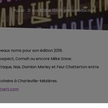
Publié : 31 mai 2016 à 18h28 par La rédaction
uveaux noms pour son édition 2016.
y Suspect, Comah ou encore Miike Snow.
taque, Nas, Damian Marley et Feu! Chatterton entre
cohains à Charleville-Mézières.
tvert.com