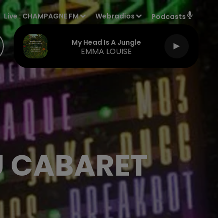
Live :
CHAMPAGNE FM
Webradios
Podcasts
My Head Is A Jungle
EMMA LOUISE
U CABARET