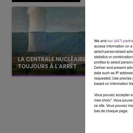
7h00 - 12h00
LE WEEK-END CHAMPAGNE FM
We and
our (447) partn
access information on a 
select personalised ad
statistics or combinatio
LA CENTRALE NUCLÉAIRE DE CHOOZ
profiles to select person
TOUJOURS À L'ARRÊT
Deliver and present adv
data such as IP address 
Cela fait déjà une semaine que la centrale
requested; Use precise g
nucléaire ardennaise est à l'arrêt. Une situation
based on information tra
justifiée par la sécheresse intense qui est
toujours présente.
Vous pouvez accepter en 
mes choix". Vous pouvez
ce site. Vous pouvez met
bas de chaque page.