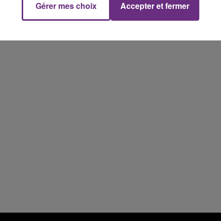
Gérer mes choix
Accepter et fermer
10h00 - 14h00
LE TICKET DE CAISSE