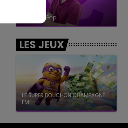
14h00 - 15h00
La Radio Pop
LES JEUX
LE SUPER BOUCHON CHAMPAGNE
FM
avec La Famille Champagne FM, à 8H10