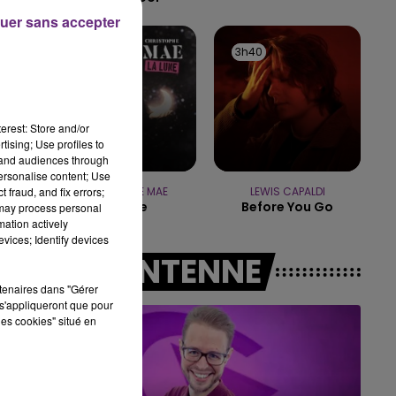
uer sans accepter
10h00 - 14h00
LE TICKET DE CAISSE
3h44
3h44
3h40
3h40
erest: Store and/or
tising; Use profiles to
tand audiences through
personalise content; Use
 fraud, and fix errors;
CHRISTOPHE MAE
LEWIS CAPALDI
La Lune
Before You Go
 may process personal
mation actively
vices; Identify devices
A L'ANTENNE
rtenaires dans "Gérer
s'appliqueront que pour
les cookies" situé en