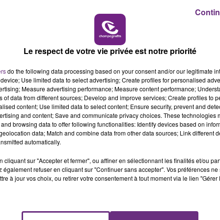
Contin
6h00 - 10h00
LA FAMILLE
Le respect de votre vie privée est notre priorité
ers
do the following data processing based on your consent and/or our legitimate int
device; Use limited data to select advertising; Create profiles for personalised adver
vertising; Measure advertising performance; Measure content performance; Unders
VENEZ FÊTER CE WEEK-END
ns of data from different sources; Develop and improve services; Create profiles to 
L'ANNIVERSAIRE DE WOINIC
alised content; Use limited data to select content; Ensure security, prevent and detect
ertising and content; Save and communicate privacy choices. These technologies
Ce samedi 8 août sera un grand jour :
and browsing data to offer following functionalities: Identify devices based on infor
l'anniversaire du plus gros sanglier du monde.
eolocation data; Match and combine data from other data sources; Link different de
Une fête est donc organisée et vous êtes tous
nsmitted automatically.
conviés !
cliquant sur "Accepter et fermer", ou affiner en sélectionnant les finalités et/ou pa
 également refuser en cliquant sur "Continuer sans accepter". Vos préférences ne 
tre à jour vos choix, ou retirer votre consentement à tout moment via le lien "Gérer 