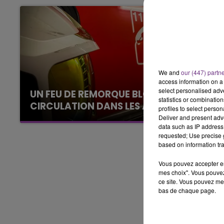
5h00 - 6h00
LE BEST OF DE LA FAMILLE
CHAMPAGNE FM
We and
our (447) partn
access information on a 
select personalised ad
UN FEU DE REMORQUE BLOQUE LA
statistics or combinatio
CIRCULATION DANS LES ARDENNES
profiles to select person
Deliver and present adv
Un feu de remorque s'est déclaré ce mercredi
data such as IP address 
en fin de matinée sur l'A34.
requested; Use precise g
based on information tra
Vous pouvez accepter en 
mes choix". Vous pouvez
ce site. Vous pouvez met
bas de chaque page.