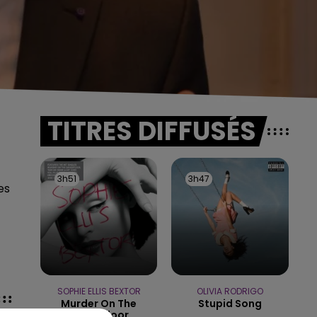
TITRES DIFFUSÉS
3h51
3h51
3h47
3h47
es
SOPHIE ELLIS BEXTOR
OLIVIA RODRIGO
Murder On The
Stupid Song
Dancefloor