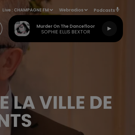
Live :
CHAMPAGNE FM
Webradios
Podcasts
Murder On The Dancefloor
SOPHIE ELLIS BEXTOR
LA VILLE DE
ENTS