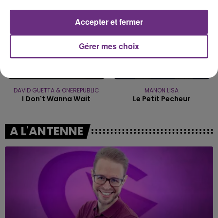
Accepter et fermer
Gérer mes choix
DAVID GUETTA & ONEREPUBLIC
MANON LISA
I Don't Wanna Wait
Le Petit Pecheur
A L'ANTENNE