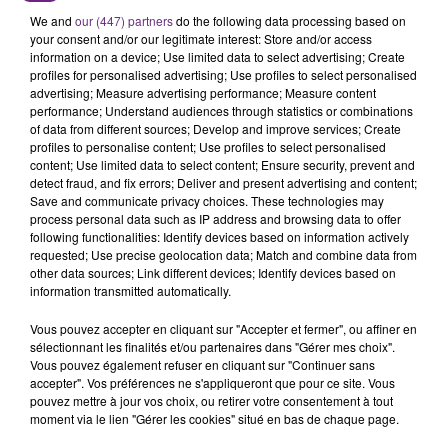
SES PORTES
We and
our (447) partners
do the following data processing based on
C'était l'une des institutions du centre-ville
your consent and/or our legitimate interest: Store and/or access
rémois. Le magasin JouéClub est contraint de
information on a device; Use limited data to select advertising; Create
profiles for personalised advertising; Use profiles to select personalised
fermer ses portes.
TITRES DIFFUSÉS
advertising; Measure advertising performance; Measure content
performance; Understand audiences through statistics or combinations
of data from different sources; Develop and improve services; Create
profiles to personalise content; Use profiles to select personalised
5h22
5h22
5h19
5h19
content; Use limited data to select content; Ensure security, prevent and
detect fraud, and fix errors; Deliver and present advertising and content;
Save and communicate privacy choices. These technologies may
process personal data such as IP address and browsing data to offer
following functionalities: Identify devices based on information actively
requested; Use precise geolocation data; Match and combine data from
other data sources; Link different devices; Identify devices based on
information transmitted automatically.
Vous pouvez accepter en cliquant sur "Accepter et fermer", ou affiner en
sélectionnant les finalités et/ou partenaires dans "Gérer mes choix".
Vous pouvez également refuser en cliquant sur "Continuer sans
SNOW PATROL
TAYLOR SWIFT
Chasing Cars
I Knew It, I Knew You
accepter". Vos préférences ne s'appliqueront que pour ce site. Vous
pouvez mettre à jour vos choix, ou retirer votre consentement à tout
moment via le lien "Gérer les cookies" situé en bas de chaque page.
5h17
5h17
5h14
5h14