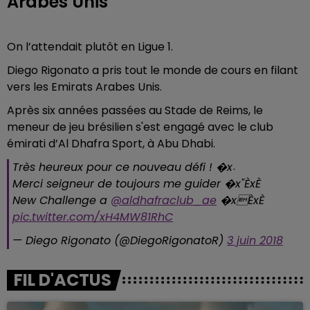
Arabes Unis
On l’attendait plutôt en Ligue 1.
Diego Rigonato a pris tout le monde de cours en filant
vers les Emirats Arabes Unis.
Après six années passées au Stade de Reims, le
meneur de jeu brésilien s'est engagé avec le club
émirati d’Al Dhafra Sport, à Abu Dhabi.
Très heureux pour ce nouveau défi ! �x܁
Merci seigneur de toujours me guider �x"ÈxÈ
New Challenge a
@aldhafraclub_ae
�xÈxÈ
pic.twitter.com/xH4MW81RhC
— Diego Rigonato (@DiegoRigonatoR)
3 juin 2018
FIL D'ACTUS