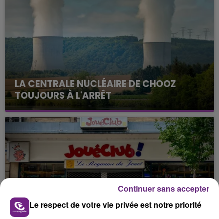
LA CENTRALE NUCLÉAIRE DE CHOOZ
TOUJOURS À L'ARRÊT
Cela fait déjà une semaine que la centrale
nucléaire ardennaise est à l'arrêt. Une situation
justifiée par la sécheresse intense qui est toujours
présente.
Continuer sans accepter
Le respect de votre vie privée est notre priorité
LE MAGASIN JOUÉCLUB DE REIMS FERME
SES PORTES