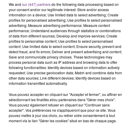
We and
our (447) partners
do the following data processing based on
C'était l'une des institutions du centre-ville
your consent and/or our legitimate interest: Store and/or access
rémois. Le magasin JouéClub est contraint de
information on a device; Use limited data to select advertising; Create
fermer ses portes.
profiles for personalised advertising; Use profiles to select personalised
TITRES DIFFUSÉS
advertising; Measure advertising performance; Measure content
performance; Understand audiences through statistics or combinations
of data from different sources; Develop and improve services; Create
profiles to personalise content; Use profiles to select personalised
23h19
23h19
23h15
23h15
content; Use limited data to select content; Ensure security, prevent and
detect fraud, and fix errors; Deliver and present advertising and content;
Save and communicate privacy choices. These technologies may
process personal data such as IP address and browsing data to offer
following functionalities: Identify devices based on information actively
requested; Use precise geolocation data; Match and combine data from
other data sources; Link different devices; Identify devices based on
information transmitted automatically.
Vous pouvez accepter en cliquant sur "Accepter et fermer", ou affiner en
sélectionnant les finalités et/ou partenaires dans "Gérer mes choix".
ED SHEERAN
ANGELE & JUSTICE
Vous pouvez également refuser en cliquant sur "Continuer sans
Azizam
What You Want
accepter". Vos préférences ne s'appliqueront que pour ce site. Vous
pouvez mettre à jour vos choix, ou retirer votre consentement à tout
moment via le lien "Gérer les cookies" situé en bas de chaque page.
23h12
23h12
23h08
23h08