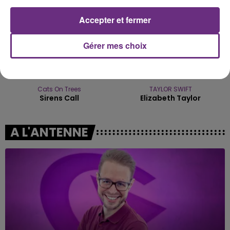
Accepter et fermer
Gérer mes choix
Cats On Trees
TAYLOR SWIFT
Sirens Call
Elizabeth Taylor
A L'ANTENNE