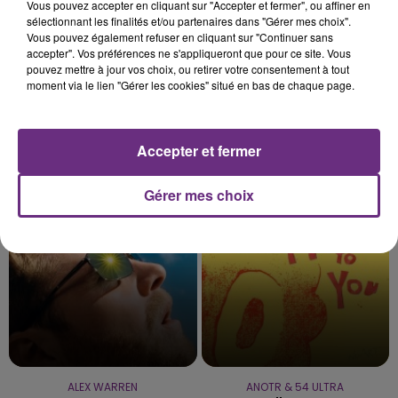
Vous pouvez accepter en cliquant sur "Accepter et fermer", ou affiner en
sélectionnant les finalités et/ou partenaires dans "Gérer mes choix".
Vous pouvez également refuser en cliquant sur "Continuer sans
accepter". Vos préférences ne s'appliqueront que pour ce site. Vous
pouvez mettre à jour vos choix, ou retirer votre consentement à tout
moment via le lien "Gérer les cookies" situé en bas de chaque page.
TAYLOR SWIFT
Accepter et fermer
DANIEL POWTER
Elizabeth Taylor
Bad Day
Gérer mes choix
18h01
18h01
17h58
17h58
ALEX WARREN
ANOTR & 54 ULTRA