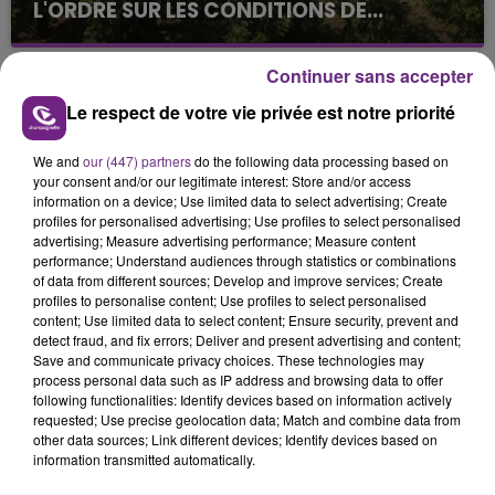
L'ORDRE SUR LES CONDITIONS DE...
Alors que les dates de début des vendange 2026
s'est avéré être plus précoce que prévu,
Continuer sans accepter
l'inspection du Travail en profite pour rappeler
Le respect de votre vie privée est notre priorité
les conditions de...
We and
our (447) partners
do the following data processing based on
your consent and/or our legitimate interest: Store and/or access
information on a device; Use limited data to select advertising; Create
profiles for personalised advertising; Use profiles to select personalised
advertising; Measure advertising performance; Measure content
UN FEU DE REMORQUE BLOQUE LA
performance; Understand audiences through statistics or combinations
of data from different sources; Develop and improve services; Create
CIRCULATION DANS LES ARDENNES
profiles to personalise content; Use profiles to select personalised
Un feu de remorque s'est déclaré ce mercredi en
content; Use limited data to select content; Ensure security, prevent and
fin de matinée sur l'A34.
detect fraud, and fix errors; Deliver and present advertising and content;
Save and communicate privacy choices. These technologies may
TITRES DIFFUSÉS
process personal data such as IP address and browsing data to offer
following functionalities: Identify devices based on information actively
requested; Use precise geolocation data; Match and combine data from
other data sources; Link different devices; Identify devices based on
18h08
18h08
18h04
18h04
information transmitted automatically.