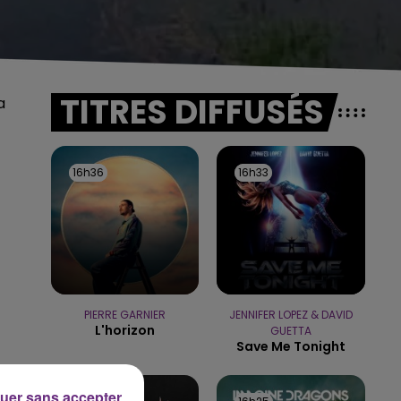
TITRES DIFFUSÉS
a
16h36
16h36
16h33
16h33
PIERRE GARNIER
JENNIFER LOPEZ & DAVID
L'horizon
GUETTA
Save Me Tonight
uer sans accepter