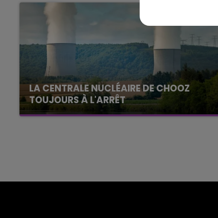
GNE FM
LE WEEK-END CHAMPAGNE F
LA CENTRALE NUCLÉAIRE DE CHOOZ
TOUJOURS À L'ARRÊT
Cela fait déjà une semaine que la centrale
nucléaire ardennaise est à l'arrêt. Une situation
justifiée par la sécheresse intense qui est
toujours présente.