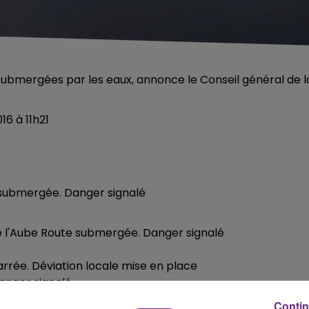
ubmergées par les eaux, annonce le Conseil général de l
16 à 11h21
submergée. Danger signalé
 l'Aube Route submergée. Danger signalé
arrée. Déviation locale mise en place
anger signalé
Contin