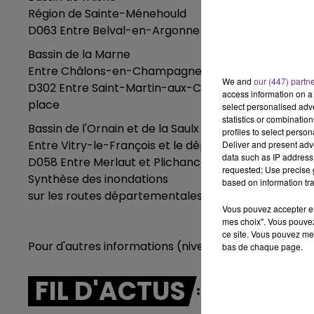
Région de Sainte-Ménehould
16h00 - 20h00
D063 Entre Belval-en-Argonne et Les Charmontois Fin
LE WEEK-END CHAMPAGNE FM
Bassin de la Marne
Entre Châlons-en-Champagne et Vitry-le-François
We and
our (447) partn
D302 Entre Saint-Martin-aux-Champs et La Chaussé
access information on a 
place
select personalised ad
statistics or combinatio
Bassin de l'Ornain et de la Saulx
profiles to select person
Entre Vitry-le-François et le département de la Me
Deliver and present adv
data such as IP address 
D058 Entre Merlaut et Plichancourt Route barrée. D
requested; Use precise g
Synthèse des inondations
based on information tra
sur les routes départementales
Vous pouvez accepter en 
mes choix". Vous pouvez
ce site. Vous pouvez met
Pour d'autres informations (niveau de vigilance, tenda
bas de chaque page.
FIL D'ACTUS
7h00 - 12h00