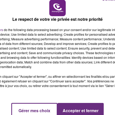
7h00 - 12h00
 d'inondation. Axe ré-ouvert à la circulation
LE WEEK-END CHAMPAGNE FM
Le respect de votre vie privée est notre priorité
ers
do the following data processing based on your consent and/or our legitimate int
e-sur-Marne Route barrée. Déviation locale mise en
device; Use limited data to select advertising; Create profiles for personalised adver
vertising; Measure advertising performance; Measure content performance; Unders
ns of data from different sources; Develop and improve services; Create profiles to 
alised content; Use limited data to select content; Ensure security, prevent and detect
use
ertising and content; Save and communicate privacy choices. These technologies
and browsing data to offer following functionalities: Identify devices based on infor
éviation locale mise en place
eolocation data; Match and combine data from other data sources; Link different de
nsmitted automatically.
cliquant sur "Accepter et fermer", ou affiner en sélectionnant les finalités et/ou pa
 également refuser en cliquant sur "Continuer sans accepter". Vos préférences ne 
tre à jour vos choix, ou retirer votre consentement à tout moment via le lien "Gérer 
nces, ...), consultez le site www.vigicrues.gouv.fr
Gérer mes choix
Accepter et fermer
16h00 - 20h00