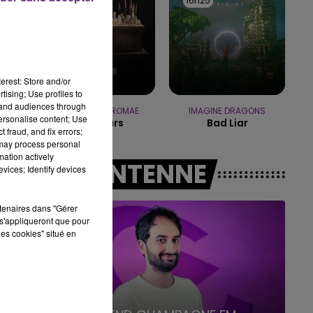
16h27
16h27
16h25
16h25
16h00 - 20h00
LE WEEK-END CHAMPAGNE FM
erest: Store and/or
tising; Use profiles to
tand audiences through
TOVE LO & STROMAE
IMAGINE DRAGONS
personalise content; Use
Des Fleurs
Bad Liar
 fraud, and fix errors;
 may process personal
mation actively
A L'ANTENNE
vices; Identify devices
rtenaires dans "Gérer
s'appliqueront que pour
les cookies" situé en
7h00 - 12h00