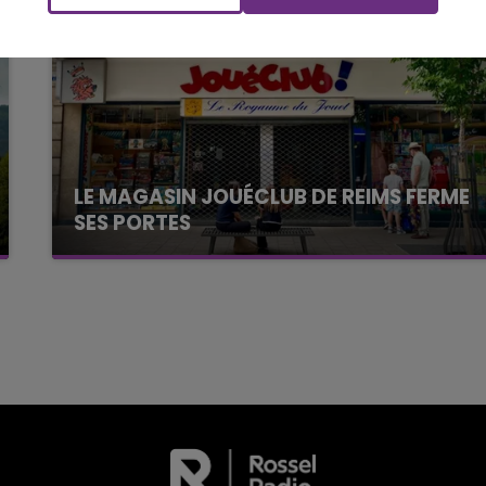
M
LE WEEK-END CHAMPAGNE FM
LE MAGASIN JOUÉCLUB DE REIMS FERME
SES PORTES
C'était l'une des institutions du centre-ville
rémois. Le magasin JouéClub est contraint de
fermer ses portes.