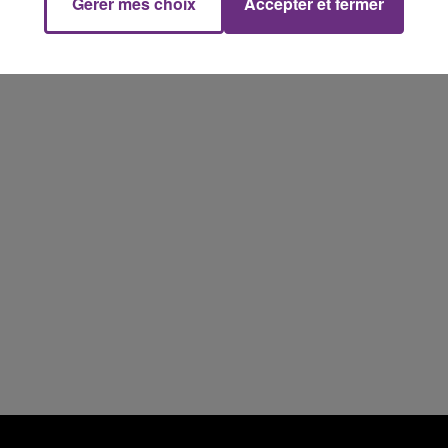
Gérer mes choix
Accepter et fermer
16h00 - 20h00
FM
Le Week-end Champagne FM