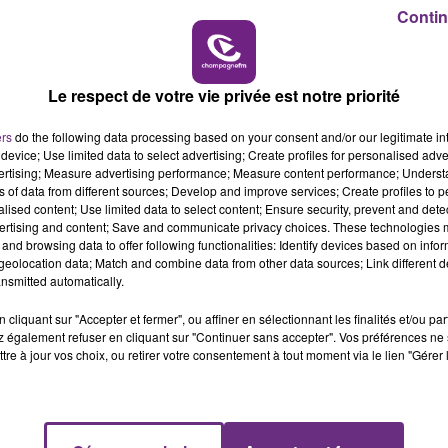
11h00 - 16h00
Contin
LE WEEK-END CHAMPAGNE FM
Le respect de votre vie privée est notre priorité
LE MAGASIN JOUÉCLUB DE REIMS FERME
SES PORTES
ers
do the following data processing based on your consent and/or our legitimate int
C'était l'une des institutions du centre-ville
device; Use limited data to select advertising; Create profiles for personalised adver
rémois. Le magasin JouéClub est contraint de
vertising; Measure advertising performance; Measure content performance; Unders
ns of data from different sources; Develop and improve services; Create profiles to 
fermer ses portes.
alised content; Use limited data to select content; Ensure security, prevent and detect
ertising and content; Save and communicate privacy choices. These technologies
and browsing data to offer following functionalities: Identify devices based on infor
eolocation data; Match and combine data from other data sources; Link different de
nsmitted automatically.
cliquant sur "Accepter et fermer", ou affiner en sélectionnant les finalités et/ou pa
 également refuser en cliquant sur "Continuer sans accepter". Vos préférences ne 
tre à jour vos choix, ou retirer votre consentement à tout moment via le lien "Gérer 