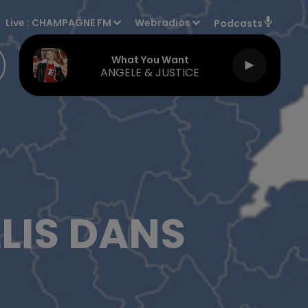
Live :
CHAMPAGNE FM
Webradios
Podcasts
What You Want
ANGELE & JUSTICE
LIS DANS