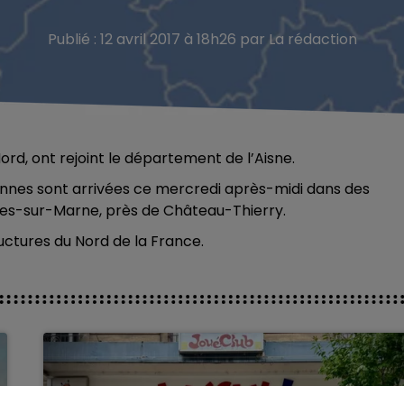
Publié : 12 avril 2017 à 18h26 par La rédaction
d, ont rejoint le département de l’Aisne.
sonnes sont arrivées ce mercredi après-midi dans des
ômes-sur-Marne, près de Château-Thierry.
uctures du Nord de la France.