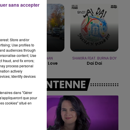
16h00 - 20h00
uer sans accepter
LE WEEK-END CHAMPAGNE FM
9h05
9h05
9h01
9h01
erest: Store and/or
tising; Use profiles to
tand audiences through
personalise content; Use
TOM GRENNAN
SHAKIRA FEAT. BURNA BOY
 fraud, and fix errors;
Little Bit Of Love
Dai Dai
 may process personal
mation actively
vices; Identify devices
A L'ANTENNE
rtenaires dans "Gérer
s'appliqueront que pour
les cookies" situé en