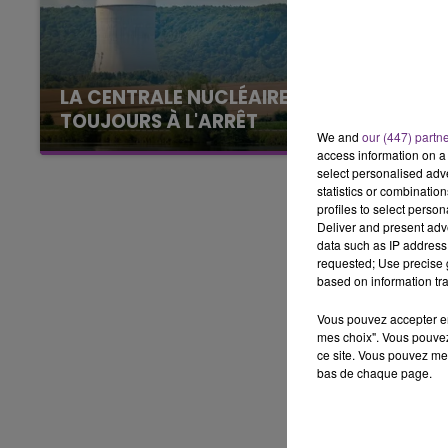
7h00 - 11h00
BEST OF
LA CENTRALE NUCLÉAIRE DE CHOOZ
TOUJOURS À L'ARRÊT
We and
our (447) partn
Cela fait déjà une semaine que la centrale
access information on a 
nucléaire ardennaise est à l'arrêt. Une situation
select personalised ad
statistics or combinatio
justifiée par la sécheresse intense qui est
profiles to select person
toujours présente.
Deliver and present adv
data such as IP address 
requested; Use precise g
based on information tra
Vous pouvez accepter en 
mes choix". Vous pouvez
ce site. Vous pouvez met
bas de chaque page.