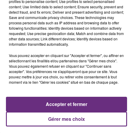
profiles to personalise content; Use profiles to select personalised
content; Use limited data to select content; Ensure security, prevent and
detect fraud, and fix errors; Deliver and present advertising and content;
Save and communicate privacy choices. These technologies may
process personal data such as IP address and browsing data to offer
OFENBACH & STARSAILOR
OLIVIA DEAN
following functionalities: Identify devices based on information actively
Four To The Floor
So Easy (to Fall In Love)
requested; Use precise geolocation data; Match and combine data from
other data sources; Link different devices; Identify devices based on
18h15
18h15
18h08
18h08
information transmitted automatically.
Vous pouvez accepter en cliquant sur "Accepter et fermer", ou affiner en
sélectionnant les finalités et/ou partenaires dans "Gérer mes choix".
Vous pouvez également refuser en cliquant sur "Continuer sans
accepter". Vos préférences ne s'appliqueront que pour ce site. Vous
pouvez mettre à jour vos choix, ou retirer votre consentement à tout
moment via le lien "Gérer les cookies" situé en bas de chaque page.
Accepter et fermer
ZAHO & MC SOLAAR
JULIEN LIEB
Comme Caroline
Dis-Moi Ou
Gérer mes choix
A L'ANTENNE