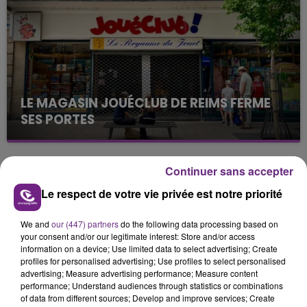
présente.
LE MAGASIN JOUÉCLUB DE REIMS FERME
SES PORTES
C'était l'une des institutions du centre-ville
rémois. Le magasin JouéClub est contraint de
fermer ses portes.
Continuer sans accepter
TITRES DIFFUSÉS
Le respect de votre vie privée est notre priorité
18h20
18h20
18h18
18h18
We and
our (447) partners
do the following data processing based on
your consent and/or our legitimate interest: Store and/or access
information on a device; Use limited data to select advertising; Create
profiles for personalised advertising; Use profiles to select personalised
advertising; Measure advertising performance; Measure content
performance; Understand audiences through statistics or combinations
of data from different sources; Develop and improve services; Create