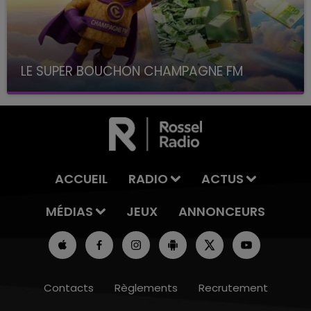
LE SUPER BOUCHON CHAMPAGNE FM
avec La Famille Champagne FM, à 8H10
ACCUEIL
RADIO
ACTUS
MÉDIAS
JEUX
ANNONCEURS
Contacts
Règlements
Recrutement