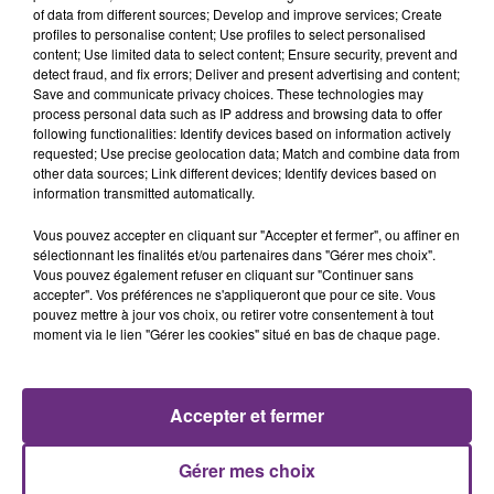
of data from different sources; Develop and improve services; Create
profiles to personalise content; Use profiles to select personalised
content; Use limited data to select content; Ensure security, prevent and
detect fraud, and fix errors; Deliver and present advertising and content;
Save and communicate privacy choices. These technologies may
process personal data such as IP address and browsing data to offer
following functionalities: Identify devices based on information actively
ZAHO & MC SOLAAR
JULIEN LIEB
requested; Use precise geolocation data; Match and combine data from
Comme Caroline
Dis-Moi Ou
other data sources; Link different devices; Identify devices based on
information transmitted automatically.
18h04
18h04
18h00
18h00
Vous pouvez accepter en cliquant sur "Accepter et fermer", ou affiner en
sélectionnant les finalités et/ou partenaires dans "Gérer mes choix".
Vous pouvez également refuser en cliquant sur "Continuer sans
accepter". Vos préférences ne s'appliqueront que pour ce site. Vous
pouvez mettre à jour vos choix, ou retirer votre consentement à tout
moment via le lien "Gérer les cookies" situé en bas de chaque page.
Accepter et fermer
SEAL
TEDDY SWIMS
Crazy
Mr Know It All
Gérer mes choix