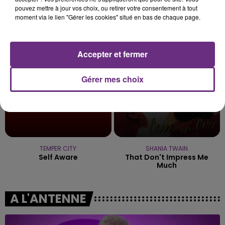
pouvez mettre à jour vos choix, ou retirer votre consentement à tout
CHAPPELL ROAN
MANON LISA
moment via le lien "Gérer les cookies" situé en bas de chaque page.
Good Luck, Babe!
Le Petit Pecheur
11h08
11h08
11h04
11h04
Accepter et fermer
Gérer mes choix
TEMPER CITY
SHANIA TWAIN
Self Aware
That Don't Impress Me
Much
A L'ANTENNE