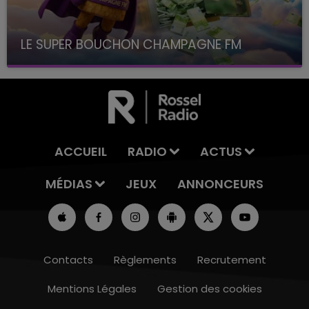
LE SUPER BOUCHON CHAMPAGNE FM
avec La Famille Champagne FM, à 8H10
ACCUEIL
RADIO
ACTUS
MÉDIAS
JEUX
ANNONCEURS
Contacts
Règlements
Recrutement
Mentions Légales
Gestion des cookies