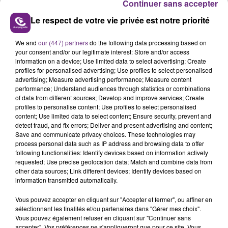
Continuer sans accepter
Le respect de votre vie privée est notre priorité
We and
our (447) partners
do the following data processing based on
LE MAGASIN JOUÉCLUB DE REIMS FERME
your consent and/or our legitimate interest: Store and/or access
SES PORTES
information on a device; Use limited data to select advertising; Create
profiles for personalised advertising; Use profiles to select personalised
C'était l'une des institutions du centre-ville
advertising; Measure advertising performance; Measure content
rémois. Le magasin JouéClub est contraint de
performance; Understand audiences through statistics or combinations
fermer ses portes.
of data from different sources; Develop and improve services; Create
TITRES DIFFUSÉS
profiles to personalise content; Use profiles to select personalised
content; Use limited data to select content; Ensure security, prevent and
detect fraud, and fix errors; Deliver and present advertising and content;
Save and communicate privacy choices. These technologies may
11h19
11h19
11h17
11h17
process personal data such as IP address and browsing data to offer
following functionalities: Identify devices based on information actively
requested; Use precise geolocation data; Match and combine data from
other data sources; Link different devices; Identify devices based on
information transmitted automatically.
Vous pouvez accepter en cliquant sur "Accepter et fermer", ou affiner en
sélectionnant les finalités et/ou partenaires dans "Gérer mes choix".
Vous pouvez également refuser en cliquant sur "Continuer sans
accepter". Vos préférences ne s'appliqueront que pour ce site. Vous