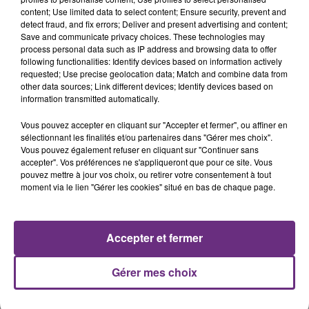
présente.
content; Use limited data to select content; Ensure security, prevent and
detect fraud, and fix errors; Deliver and present advertising and content;
Save and communicate privacy choices. These technologies may
process personal data such as IP address and browsing data to offer
following functionalities: Identify devices based on information actively
requested; Use precise geolocation data; Match and combine data from
other data sources; Link different devices; Identify devices based on
LE MAGASIN JOUÉCLUB DE REIMS FERME
information transmitted automatically.
SES PORTES
Vous pouvez accepter en cliquant sur "Accepter et fermer", ou affiner en
C'était l'une des institutions du centre-ville
sélectionnant les finalités et/ou partenaires dans "Gérer mes choix".
rémois. Le magasin JouéClub est contraint de
Vous pouvez également refuser en cliquant sur "Continuer sans
fermer ses portes.
accepter". Vos préférences ne s'appliqueront que pour ce site. Vous
TITRES DIFFUSÉS
pouvez mettre à jour vos choix, ou retirer votre consentement à tout
moment via le lien "Gérer les cookies" situé en bas de chaque page.
16h56
16h56
16h53
16h53
Accepter et fermer
Gérer mes choix