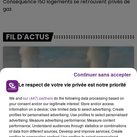
Conséquence 150 logements se retrouvent privés de
gaz.
FIL D'ACTUS
Continuer sans accepter
Le respect de votre vie privée est notre priorité
We and
our (447) partners
do the following data processing based on
LA CENTRALE NUCLÉAIRE DE CHOOZ
your consent and/or our legitimate interest: Store and/or access
TOUJOURS À L'ARRÊT
information on a device; Use limited data to select advertising; Create
profiles for personalised advertising; Use profiles to select personalised
Cela fait déjà une semaine que la centrale
advertising; Measure advertising performance; Measure content
nucléaire ardennaise est à l'arrêt. Une situation
performance; Understand audiences through statistics or combinations
of data from different sources; Develop and improve services; Create
justifiée par la sécheresse intense qui est toujours
profiles to personalise content; Use profiles to select personalised