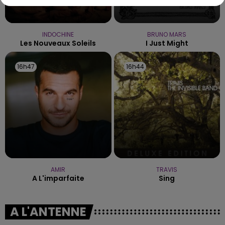
INDOCHINE
BRUNO MARS
Les Nouveaux Soleils
I Just Might
16h47
16h47
16h44
16h44
AMIR
TRAVIS
A L'imparfaite
Sing
A L'ANTENNE