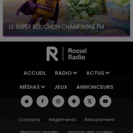
LE SUPER BOUCHON CHAMPAGNE FM
avec La Famille Champagne FM, à 8H10
ACCUEIL
RADIO
ACTUS
MÉDIAS
JEUX
ANNONCEURS
Contacts
Règlements
Recrutement
Mentions Légales
Gestion des cookies