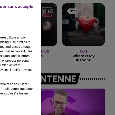
uer sans accepter
7h00 - 11h00
12h26
12h26
12h23
12h23
BEST OF
erest: Store and/or
tising; Use profiles to
tand audiences through
personalise content; Use
CHRISTOPHE MAE
RAYE
 fraud, and fix errors;
La Lune
Where Is My
Husband!
 may process personal
mation actively
vices; Identify devices
A L'ANTENNE
rtenaires dans "Gérer
s'appliqueront que pour
les cookies" situé en