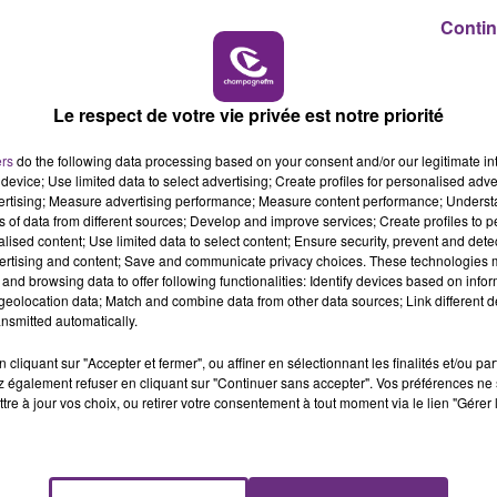
Contin
16h00 - 20h00
LE WEEK-END CHAMPAGNE FM
Le respect de votre vie privée est notre priorité
ers
do the following data processing based on your consent and/or our legitimate int
device; Use limited data to select advertising; Create profiles for personalised adver
LE MAGASIN JOUÉCLUB DE REIMS FERME
vertising; Measure advertising performance; Measure content performance; Unders
ns of data from different sources; Develop and improve services; Create profiles to 
SES PORTES
alised content; Use limited data to select content; Ensure security, prevent and detect
C'était l'une des institutions du centre-ville
ertising and content; Save and communicate privacy choices. These technologies
rémois. Le magasin JouéClub est contraint de
and browsing data to offer following functionalities: Identify devices based on infor
eolocation data; Match and combine data from other data sources; Link different de
fermer ses portes.
nsmitted automatically.
cliquant sur "Accepter et fermer", ou affiner en sélectionnant les finalités et/ou pa
 également refuser en cliquant sur "Continuer sans accepter". Vos préférences ne 
tre à jour vos choix, ou retirer votre consentement à tout moment via le lien "Gérer 