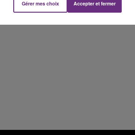
Gérer mes choix
Accepter et fermer
7h00 - 11h00
FM
BEST OF