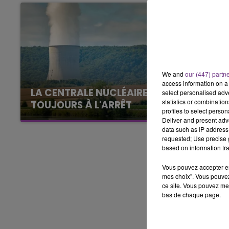
11h00 - 16h00
LE WEEK-END CHAMPAGNE FM
We and
our (447) partn
access information on a 
LA CENTRALE NUCLÉAIRE DE CHOOZ
select personalised ad
statistics or combinatio
TOUJOURS À L'ARRÊT
profiles to select person
Cela fait déjà une semaine que la centrale
Deliver and present adv
nucléaire ardennaise est à l'arrêt. Une situation
data such as IP address 
requested; Use precise g
justifiée par la sécheresse intense qui est
based on information tra
toujours présente.
Vous pouvez accepter en 
mes choix". Vous pouvez
ce site. Vous pouvez met
bas de chaque page.