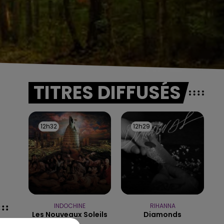
TITRES DIFFUSÉS
12h32
12h32
12h29
12h29
INDOCHINE
RIHANNA
Les Nouveaux Soleils
Diamonds