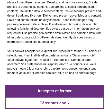
of data from different sources; Develop and improve services; Create
profiles to personalise content; Use profiles to select personalised
content; Use limited data to select content; Ensure security, prevent and
detect fraud, and fix errors; Deliver and present advertising and content;
Save and communicate privacy choices. These technologies may
process personal data such as IP address and browsing data to offer
following functionalities: Identify devices based on information actively
ORIA
WIZ KHALIFA FEAT. CHARLIE PUTH
requested; Use precise geolocation data; Match and combine data from
Soiree Mondaine
See You Again
other data sources; Link different devices; Identify devices based on
information transmitted automatically.
18h00
18h00
17h56
17h56
Vous pouvez accepter en cliquant sur "Accepter et fermer", ou affiner en
sélectionnant les finalités et/ou partenaires dans "Gérer mes choix".
Vous pouvez également refuser en cliquant sur "Continuer sans
accepter". Vos préférences ne s'appliqueront que pour ce site. Vous
pouvez mettre à jour vos choix, ou retirer votre consentement à tout
moment via le lien "Gérer les cookies" situé en bas de chaque page.
Accepter et fermer
JENNIFER LOPEZ & DAVID GUETTA
TRYO
Save Me Tonight
La Traversee
Gérer mes choix