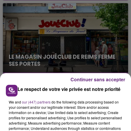
nucléaire ardennaise est à l'arrêt. Une situation
justifiée par la sécheresse intense qui est toujours
présente.
LE MAGASIN JOUÉCLUB DE REIMS FERME
SES PORTES
C'était l'une des institutions du centre-ville
rémois. Le magasin JouéClub est contraint de
Continuer sans accepter
fermer ses portes.
TITRES DIFFUSÉS
Le respect de votre vie privée est notre priorité
We and
our (447) partners
do the following data processing based on
your consent and/or our legitimate interest: Store and/or access
18h07
18h07
18h03
18h03
information on a device; Use limited data to select advertising; Create
profiles for personalised advertising; Use profiles to select personalised
advertising; Measure advertising performance; Measure content
performance; Understand audiences through statistics or combinations