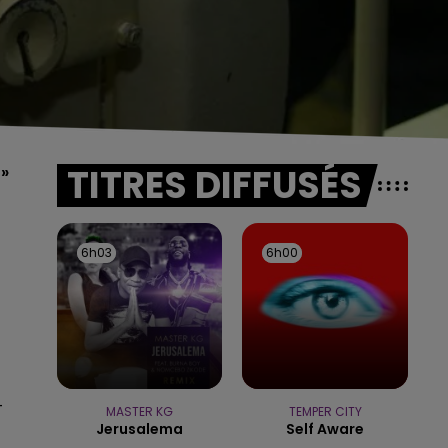
TITRES DIFFUSÉS
 »
6h03
6h03
6h00
6h00
-
MASTER KG
TEMPER CITY
Jerusalema
Self Aware