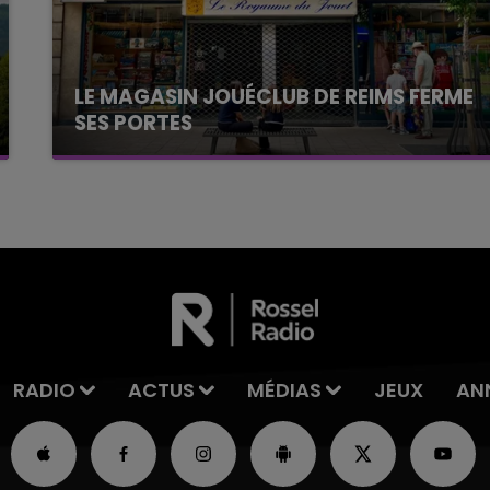
LE MAGASIN JOUÉCLUB DE REIMS FERME
SES PORTES
C'était l'une des institutions du centre-ville
rémois. Le magasin JouéClub est contraint de
fermer ses portes.
RADIO
ACTUS
MÉDIAS
JEUX
AN