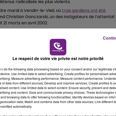
enus radicalisés les plus violents.
11h00 - 16h00
LE WEEK-END CHAMPAGNE FM
ndre mardi à Vendin-le-Vieil, où
trois gardiens ont été
and Christian Ganczarski, un des instigateurs de l’attentat
t 21 morts en avril 2002.
 des établissements pénitentiaires français, vendredi, au
Contin
uaient à nouveau, «quasiment totalement», la prison lundi
Le respect de votre vie privée est notre priorité
nt réunis à partir de 6h autour de barricades dressées le
pénitentiaire, où les manifestants faisaient brûler quelque
ers
do the following data processing based on your consent and/or our legitimate int
ournaliste de l’AFP.
device; Use limited data to select advertising; Create profiles for personalised adver
vertising; Measure advertising performance; Measure content performance; Unders
din. Pour nous, ça reste un attentat et pas une agressio
ns of data from different sources; Develop and improve services; Create profiles to 
alised content; Use limited data to select content; Ensure security, prevent and detect
 Ufap-Unsa.
ertising and content; Save and communicate privacy choices. These technologies
and browsing data to offer following functionalities: Identify devices based on infor
dans la détention.(...) Avec la surpopulation et le manqu
eolocation data; Match and combine data from other data sources; Link different de
té Christian, surveillant dans cette prison remplie à 200%
nsmitted automatically.