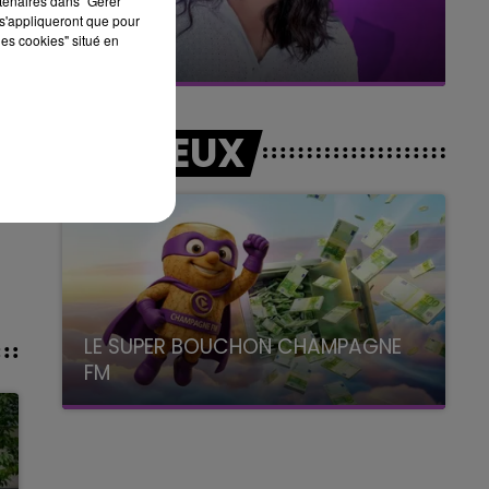
rtenaires dans "Gérer
s'appliqueront que pour
7h00 - 11h00
les cookies" situé en
BEST OF
e
LES JEUX
e
LE SUPER BOUCHON CHAMPAGNE
FM
avec La Famille Champagne FM, à 8H10