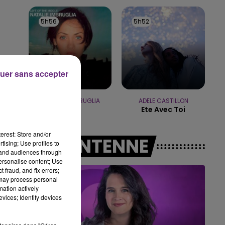
16h00 - 20h00
LE WEEK-END CHAMPAGNE FM
5h56
5h56
5h52
5h52
uer sans accepter
NATHALIE IMBRUGLIA
ADELE CASTILLON
Torn
Ete Avec Toi
s
erest: Store and/or
A L'ANTENNE
tising; Use profiles to
tand audiences through
n
personalise content; Use
 fraud, and fix errors;
 may process personal
mation actively
e
vices; Identify devices
 de