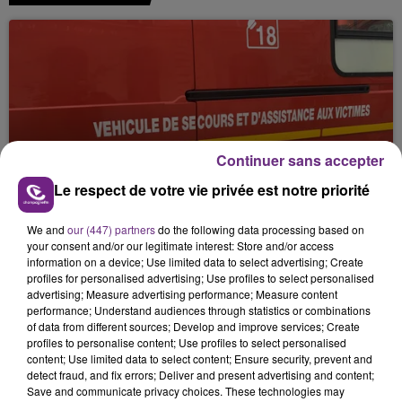
Continuer sans accepter
UNE JEUNE AUTOMOBILISTE GRIÈVEMENT
Le respect de votre vie privée est notre priorité
BLESSÉE
Une automobiliste s'est retrouvée piégée dans
We and
our (447) partners
do the following data processing based on
your consent and/or our legitimate interest: Store and/or access
son véhicule après une collision avec un poids
information on a device; Use limited data to select advertising; Create
lourd. Très grièvement blessée, la jeune femme
profiles for personalised advertising; Use profiles to select personalised
de 20 ans a été...
advertising; Measure advertising performance; Measure content
performance; Understand audiences through statistics or combinations
of data from different sources; Develop and improve services; Create
profiles to personalise content; Use profiles to select personalised
content; Use limited data to select content; Ensure security, prevent and
detect fraud, and fix errors; Deliver and present advertising and content;
Save and communicate privacy choices. These technologies may