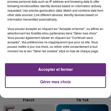
SI TOUT LE MONDE FAIT ÇA, MOI L'ANNÉE
process personal data such as IP address and browsing data to offer
following functionalities: Identify devices based on information actively
PROCHAINE JE VENDANGE EN...
requested; Use precise geolocation data; Match and combine data from
La vendange en Champagne a débuté ce jeudi 6
other data sources; Link different devices; Identify devices based on
information transmitted automatically.
août dans la commune de Montgueux (Aube). Du
jamais vu !
TITRES DIFFUSÉS
Vous pouvez accepter en cliquant sur "Accepter et fermer", ou affiner en
sélectionnant les finalités et/ou partenaires dans "Gérer mes choix".
Vous pouvez également refuser en cliquant sur "Continuer sans
accepter". Vos préférences ne s'appliqueront que pour ce site. Vous
9h32
9h32
9h29
9h29
pouvez mettre à jour vos choix, ou retirer votre consentement à tout
moment via le lien "Gérer les cookies" situé en bas de chaque page.
Accepter et fermer
Gérer mes choix
JEREMY FREROT
KE$HA
Frerot
Tik Tok