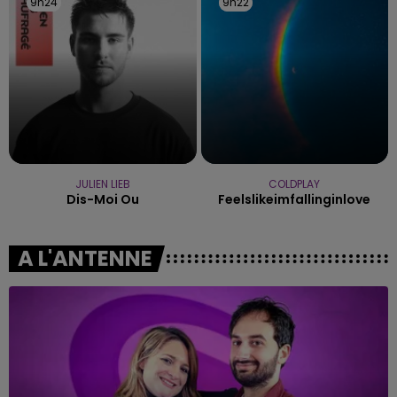
9h24
9h24
9h22
9h22
JULIEN LIEB
COLDPLAY
Dis-Moi Ou
Feelslikeimfallinginlove
A L'ANTENNE