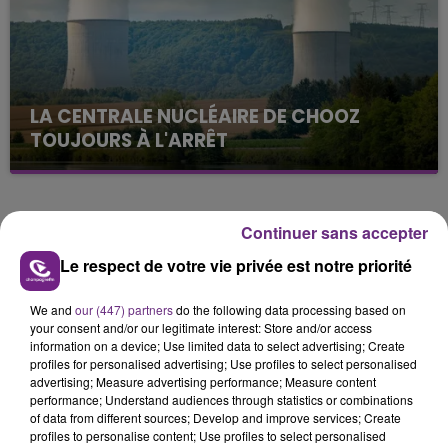
LA CENTRALE NUCLÉAIRE DE CHOOZ
TOUJOURS À L'ARRÊT
Cela fait déjà une semaine que la centrale
nucléaire ardennaise est à l'arrêt. Une situation
justifiée par la sécheresse intense qui est toujours
TITRES DIFFUSÉS
Continuer sans accepter
présente.
Le respect de votre vie privée est notre priorité
15h00
15h00
14h57
14h57
We and
our (447) partners
do the following data processing based on
your consent and/or our legitimate interest: Store and/or access
information on a device; Use limited data to select advertising; Create
profiles for personalised advertising; Use profiles to select personalised
advertising; Measure advertising performance; Measure content
performance; Understand audiences through statistics or combinations
of data from different sources; Develop and improve services; Create
profiles to personalise content; Use profiles to select personalised