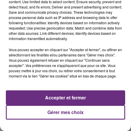
content; Use limited data to select content; Ensure security, prevent and
detect fraud, and fix errors; Deliver and present advertising and content;
Save and communicate privacy choices. These technologies may
JENNIFER LOPEZ & DAVID GUETTA
MICHAEL JACKSON
process personal data such as IP address and browsing data to offer
Save Me Tonight
They Don't Care About Us
following functionalities: Identify devices based on information actively
requested; Use precise geolocation data; Match and combine data from
14h53
14h53
14h50
14h50
other data sources; Link different devices; Identify devices based on
information transmitted automatically.
Vous pouvez accepter en cliquant sur "Accepter et fermer", ou affiner en
sélectionnant les finalités et/ou partenaires dans "Gérer mes choix".
Vous pouvez également refuser en cliquant sur "Continuer sans
accepter". Vos préférences ne s'appliqueront que pour ce site. Vous
pouvez mettre à jour vos choix, ou retirer votre consentement à tout
moment via le lien "Gérer les cookies" situé en bas de chaque page.
TRYO
BENSON BOONE
Accepter et fermer
La Traversee
Beautiful Things
Gérer mes choix
A L'ANTENNE