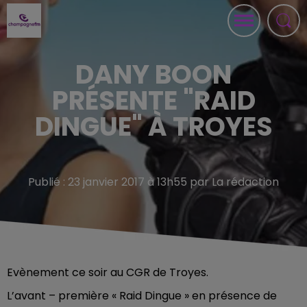
DANY BOON
PRÉSENTE "RAID
DINGUE" À TROYES
Publié : 23 janvier 2017 à 13h55 par La rédaction
Evènement ce soir au CGR de Troyes.
L’avant – première « Raid Dingue » en présence de