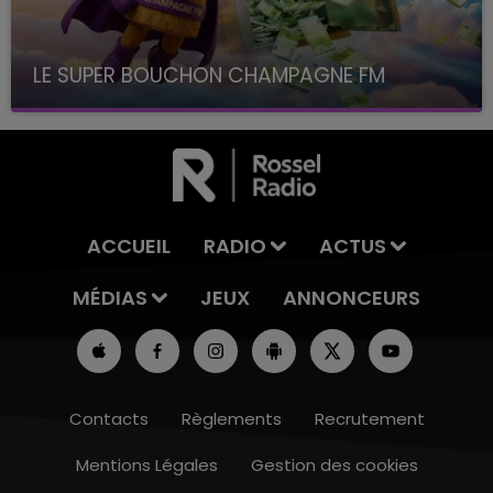
LE SUPER BOUCHON CHAMPAGNE FM
avec La Famille Champagne FM, à 8H10
ACCUEIL
RADIO
ACTUS
MÉDIAS
JEUX
ANNONCEURS
Contacts
Règlements
Recrutement
Mentions Légales
Gestion des cookies