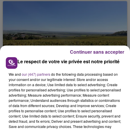
Continuer sans accepter
SI TOUT LE MONDE FAIT ÇA, MOI L'ANNÉE
PROCHAINE JE VENDANGE EN...
Le respect de votre vie privée est notre priorité
La vendange en Champagne a débuté ce jeudi 6
We and
our (447) partners
do the following data processing based on
août dans la commune de Montgueux (Aube). Du
your consent and/or our legitimate interest: Store and/or access
jamais vu !
information on a device; Use limited data to select advertising; Create
profiles for personalised advertising; Use profiles to select personalised
advertising; Measure advertising performance; Measure content
performance; Understand audiences through statistics or combinations
of data from different sources; Develop and improve services; Create
profiles to personalise content; Use profiles to select personalised
content; Use limited data to select content; Ensure security, prevent and
detect fraud, and fix errors; Deliver and present advertising and content;
L'INSPECTION DU TRAVAIL RAPPELLE À
Save and communicate privacy choices. These technologies may