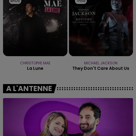
8h05
8h05
7h58
7h58
CHRISTOPHE MAE
MICHAEL JACKSON
La Lune
They Don't Care About Us
A L'ANTENNE