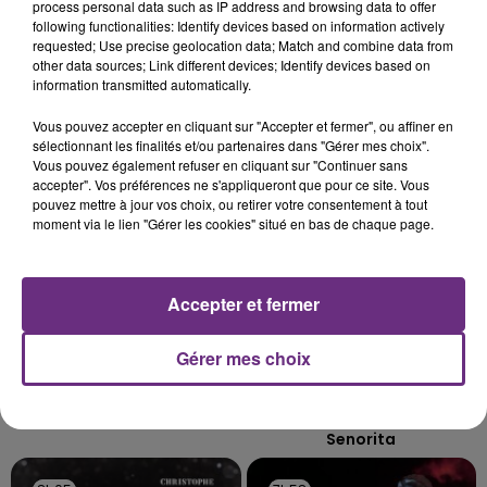
process personal data such as IP address and browsing data to offer
L'ORDRE SUR LES CONDITIONS DE...
following functionalities: Identify devices based on information actively
Alors que les dates de début des vendange 2026
requested; Use precise geolocation data; Match and combine data from
other data sources; Link different devices; Identify devices based on
s'est avéré être plus précoce que prévu,
information transmitted automatically.
l'inspection du Travail en profite pour rappeler
TITRES DIFFUSÉS
les conditions de...
Vous pouvez accepter en cliquant sur "Accepter et fermer", ou affiner en
sélectionnant les finalités et/ou partenaires dans "Gérer mes choix".
Vous pouvez également refuser en cliquant sur "Continuer sans
8h14
8h14
8h11
8h11
accepter". Vos préférences ne s'appliqueront que pour ce site. Vous
pouvez mettre à jour vos choix, ou retirer votre consentement à tout
moment via le lien "Gérer les cookies" situé en bas de chaque page.
Accepter et fermer
Gérer mes choix
BEBE REXHA
SHAWN MENDES & CAMILA
New Religion
CABELLO
Senorita