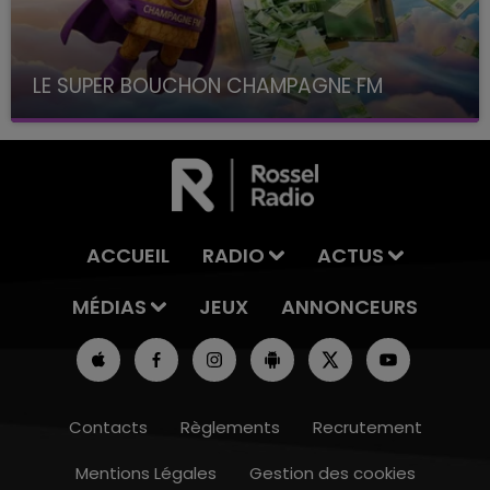
LE SUPER BOUCHON CHAMPAGNE FM
avec La Famille Champagne FM, à 8H10
ACCUEIL
RADIO
ACTUS
MÉDIAS
JEUX
ANNONCEURS
Contacts
Règlements
Recrutement
Mentions Légales
Gestion des cookies