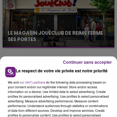
LE MAGASIN JOUÉCLUB DE REIMS FERME
SES PORTES
C'était l'une des institutions du centre-ville
rémois. Le magasin JouéClub est contraint de
fermer ses portes.
TITRES DIFFUSÉS
Continuer sans accepter
Le respect de votre vie privée est notre priorité
11h02
11h02
10h58
10h58
We and
our (447) partners
do the following data processing based on
your consent and/or our legitimate interest: Store and/or access
information on a device; Use limited data to select advertising; Create
profiles for personalised advertising; Use profiles to select personalised
advertising; Measure advertising performance; Measure content
performance; Understand audiences through statistics or combinations
of data from different sources; Develop and improve services; Create
profiles to personalise content; Use profiles to select personalised