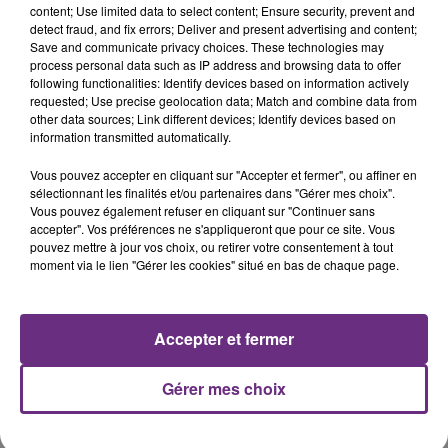
content; Use limited data to select content; Ensure security, prevent and
detect fraud, and fix errors; Deliver and present advertising and content;
Save and communicate privacy choices. These technologies may
JEREMY FREROT
CHRISTOPHE WILLEM
process personal data such as IP address and browsing data to offer
Frerot
Systaime
following functionalities: Identify devices based on information actively
requested; Use precise geolocation data; Match and combine data from
other data sources; Link different devices; Identify devices based on
10h55
10h55
10h48
10h48
information transmitted automatically.
Vous pouvez accepter en cliquant sur "Accepter et fermer", ou affiner en
sélectionnant les finalités et/ou partenaires dans "Gérer mes choix".
Vous pouvez également refuser en cliquant sur "Continuer sans
accepter". Vos préférences ne s'appliqueront que pour ce site. Vous
pouvez mettre à jour vos choix, ou retirer votre consentement à tout
moment via le lien "Gérer les cookies" situé en bas de chaque page.
KPOP DEMON HUNTERS
TRYO
Accepter et fermer
Golden
La Traversee
Gérer mes choix
A L'ANTENNE