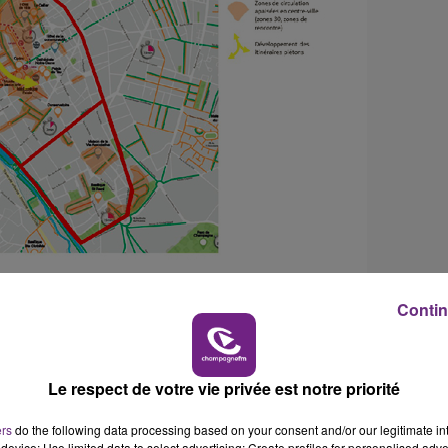
11h00 - 16h00
Le week-end Champagne FM
Contin
 le centre – ville.
 rien à y faire.
Le respect de votre vie privée est notre priorité
ers
do the following data processing based on your consent and/or our legitimate int
 diminuée par deux (13 m à 30 km/h contre 26 à 50 km/h) et
device; Use limited data to select advertising; Create profiles for personalised adver