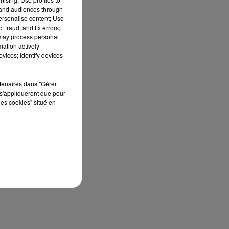
tand audiences through
personalise content; Use
 fraud, and fix errors;
 may process personal
mation actively
vices; Identify devices
rtenaires dans "Gérer
s'appliqueront que pour
les cookies" situé en