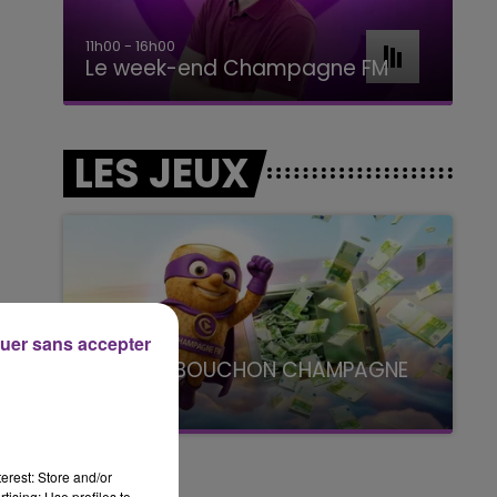
16h00 - 20h00
Le Week-end Champagne FM
LES JEUX
uer sans accepter
LE SUPER BOUCHON CHAMPAGNE
FM
avec La Famille Champagne FM, à 8H10
erest: Store and/or
tising; Use profiles to