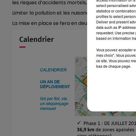
les risques d’accidents mortels, divisés par 8.
select personalised ad
statistics or combinatio
Limiter la pollution et les nuisances sonores.
profiles to select person
Deliver and present adv
La mise en place se fera en deux temps.
data such as IP address 
requested; Use precise g
based on information tra
Vous pouvez accepter en 
mes choix". Vous pouvez
ce site. Vous pouvez met
bas de chaque page.