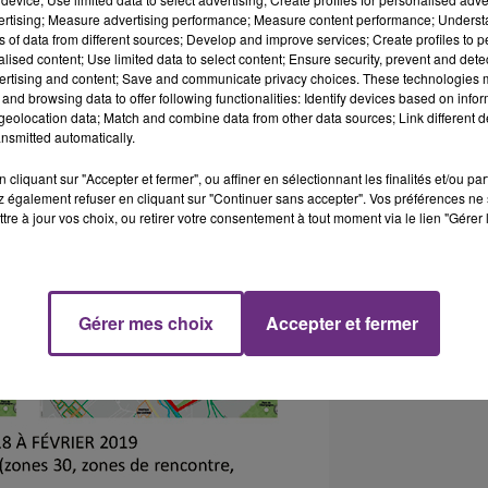
vertising; Measure advertising performance; Measure content performance; Unders
ns of data from different sources; Develop and improve services; Create profiles to 
alised content; Use limited data to select content; Ensure security, prevent and detect
ertising and content; Save and communicate privacy choices. These technologies
and browsing data to offer following functionalities: Identify devices based on infor
eolocation data; Match and combine data from other data sources; Link different de
nsmitted automatically.
cliquant sur "Accepter et fermer", ou affiner en sélectionnant les finalités et/ou pa
 également refuser en cliquant sur "Continuer sans accepter". Vos préférences ne 
tre à jour vos choix, ou retirer votre consentement à tout moment via le lien "Gérer 
Gérer mes choix
Accepter et fermer