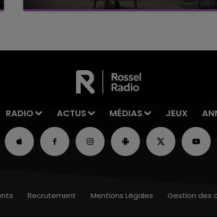
C'était l'une des institutions du centre-ville
rémois. Le magasin JouéClub est contraint de
fermer ses portes.
RADIO
ACTUS
MÉDIAS
JEUX
AN
nts
Recrutement
Mentions Légales
Gestion des 