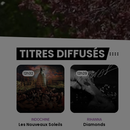
TITRES DIFFUSÉS
12h32
12h32
12h29
12h29
INDOCHINE
RIHANNA
Les Nouveaux Soleils
Diamonds