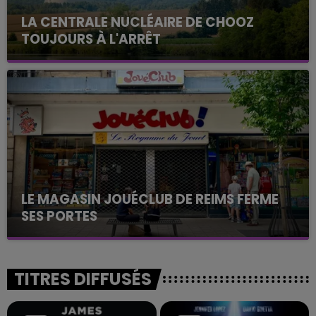
LA CENTRALE NUCLÉAIRE DE CHOOZ
TOUJOURS À L'ARRÊT
Cela fait déjà une semaine que la centrale
nucléaire ardennaise est à l'arrêt. Une situation
justifiée par la sécheresse intense qui est toujours
présente.
LE MAGASIN JOUÉCLUB DE REIMS FERME
SES PORTES
C'était l'une des institutions du centre-ville
rémois. Le magasin JouéClub est contraint de
fermer ses portes.
TITRES DIFFUSÉS