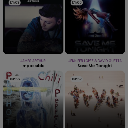
17h03
17h03
17h00
17h00
JAMES ARTHUR
JENNIFER LOPEZ & DAVID GUETTA
Impossible
Save Me Tonight
16h56
16h56
16h52
16h52