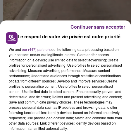
Continuer sans accepter
Le respect de votre vie privée est notre priorité
11h10 :
We and
our (447) partners
do the following data processing based on
your consent and/or our legitimate interest: Store and/or access
Afin de récolter des fonds pour l’antenne locale de
information on a device; Use limited data to select advertising; Create
Reims de la Croix Rouge, Champagne FM met aux
profiles for personalised advertising; Use profiles to select personalised
enchères l’un des trésors de sa collection, une guitare
advertising; Measure advertising performance; Measure content
performance; Understand audiences through statistics or combinations
basse dédicacée par Calogero.
of data from different sources; Develop and improve services; Create
profiles to personalise content; Use profiles to select personalised
Ce choix ne doit rien au hasard.
content; Use limited data to select content; Ensure security, prevent and
Le compositeur et interprète a signé l’un des plus
detect fraud, and fix errors; Deliver and present advertising and content;
Save and communicate privacy choices. These technologies may
émouvants titres sur le confinement « On fait comme
process personal data such as IP address and browsing data to offer
si ».
following functionalities: Identify devices based on information actively
requested; Use precise geolocation data; Match and combine data from
other data sources; Link different devices; Identify devices based on
information transmitted automatically.