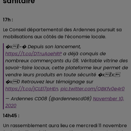
sanitaire
17h :
Le Conseil départemental des Ardennes poursuit sa
mobilisations aux côtés de l’économie locale.
�xÈ~�️ Depuis son lancement,
https://t.co/DTruAoehRP
a déjà conquis de
nombreux commerçants du 08. Véritable vitrine des
savoir-faire locaux, cette plateforme leur permet de
vendre leurs produits en toute sécurité �xÈx:.
�x0 Retrouvez leur témoignage sur
https://t.co/jCLEl7pHEn
.
pic.twitter.com/QBKfv0e4r0
— Ardennes CD08 (@ardennescd08)
November 10,
2020
14h45 :
Un rassemblement aura lieu ce mercredi 11 novembre