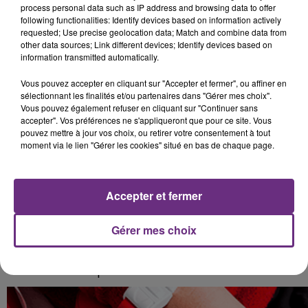
Ce dispositif permet aux personnels de santé et des
process personal data such as IP address and browsing data to offer
following functionalities: Identify devices based on information actively
laboratoires d’analyses médicales, de bénéficier d’une
requested; Use precise geolocation data; Match and combine data from
réduction de 25% pour une course classique.
other data sources; Link different devices; Identify devices based on
information transmitted automatically.
En ce qui concerne les chauffeurs, ils percevront la
même rémunération que le trajet standard, c’est le
Vous pouvez accepter en cliquant sur "Accepter et fermer", ou affiner en
groupe Uber qui reverse entièrement sa commission.
sélectionnant les finalités et/ou partenaires dans "Gérer mes choix".
Vous pouvez également refuser en cliquant sur "Continuer sans
Déjà mis en place lors du premier confinement dans
accepter". Vos préférences ne s'appliqueront que pour ce site. Vous
pouvez mettre à jour vos choix, ou retirer votre consentement à tout
10 villes, ce service est cette fois étendu à 6
moment via le lien "Gérer les cookies" situé en bas de chaque page.
agglomérations supplémentaires dont Reims.
6h35 :
Accepter et fermer
Une nouvelle collecte de sang aujourd’hui de 10h30 à
13h et de 14h30 à 18h30 au Palais des Fêtes d’Epernay.
Gérer mes choix
Prenez rendez-vous sur le site
don du sang
sans
oublier de remplir l'attestation au motif de
"l'assistance aux personnes vulnérables".