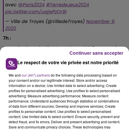
avec
@Paris2024
#TerredeJeux2024
pic.twitter.com/uqjwPzQr9I
— Ville de Troyes (@VilledeTroyes)
November 9,
2020
7h :
Les opérations de dépistage du covid à Troyes se font
Continuer sans accepter
désormais sur le site de l’ancien Lidl, situé avenue du
Maréchal de Lattre de Tassigny.
Le respect de votre vie privée est notre priorité
Il sera ouvert du lundi au samedi de 9h à 12h et de 13h à
We and
our (447) partners
do the following data processing based on
16h, et le dimanche de 9h à 12h.
your consent and/or our legitimate interest: Store and/or access
information on a device; Use limited data to select advertising; Create
Ces dépistages se font uniquement sur rendez-vous
profiles for personalised advertising; Use profiles to select personalised
auprès du Centre hospitalier de Troyes.
advertising; Measure advertising performance; Measure content
performance; Understand audiences through statistics or combinations
6h50 :
of data from different sources; Develop and improve services; Create
profiles to personalise content; Use profiles to select personalised
La société de voiture de transport avec chauffeur
content; Use limited data to select content; Ensure security, prevent and
Uber relance son offre Uber Medics.
detect fraud, and fix errors; Deliver and present advertising and content;
Save and communicate privacy choices. These technologies may