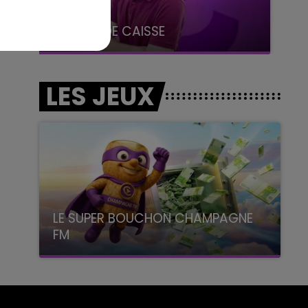
14h00 - 15h00
La Radio Pop
LES JEUX
LE SUPER BOUCHON CHAMPAGNE
FM
avec La Famille Champagne FM, à 8H10