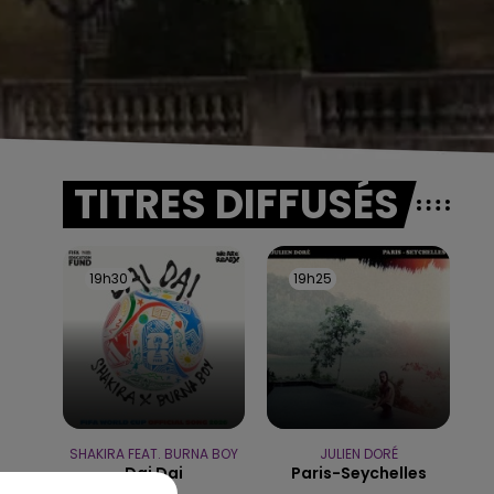
TITRES DIFFUSÉS
19h30
19h30
19h25
19h25
SHAKIRA FEAT. BURNA BOY
JULIEN DORÉ
Dai Dai
Paris-Seychelles