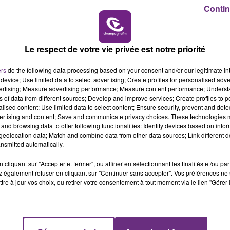
Contin
6h00 - 10h00
LA FAMILLE
Le respect de votre vie privée est notre priorité
ers
do the following data processing based on your consent and/or our legitimate int
device; Use limited data to select advertising; Create profiles for personalised adver
vertising; Measure advertising performance; Measure content performance; Unders
ns of data from different sources; Develop and improve services; Create profiles to 
alised content; Use limited data to select content; Ensure security, prevent and detect
ertising and content; Save and communicate privacy choices. These technologies
and browsing data to offer following functionalities: Identify devices based on infor
UN FEU DE REMORQUE BLOQUE LA
eolocation data; Match and combine data from other data sources; Link different de
CIRCULATION DANS LES ARDENNES
nsmitted automatically.
Un feu de remorque s'est déclaré ce mercredi
cliquant sur "Accepter et fermer", ou affiner en sélectionnant les finalités et/ou pa
en fin de matinée sur l'A34.
 également refuser en cliquant sur "Continuer sans accepter". Vos préférences ne 
tre à jour vos choix, ou retirer votre consentement à tout moment via le lien "Gérer 