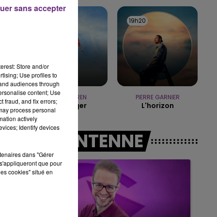
uer sans accepter
10h00 - 14h00
19h23
19h23
19h20
19h20
LE TICKET DE CAISSE
erest: Store and/or
tising; Use profiles to
tand audiences through
personalise content; Use
ALEX WARREN
PIERRE GARNIER
 fraud, and fix errors;
Passenger
L'horizon
 may process personal
mation actively
vices; Identify devices
A L'ANTENNE
rtenaires dans "Gérer
s'appliqueront que pour
les cookies" situé en