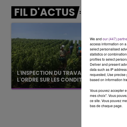
5h00 - 6h00
LE BEST OF DE LA FAMILLE
FIL D'ACTUS
CHAMPAGNE FM
We and
our (447) partn
access information on a 
select personalised ad
statistics or combinatio
profiles to select person
Deliver and present adv
data such as IP address 
L'INSPECTION DU TRAVAIL RAPPELLE À
requested; Use precise g
L'ORDRE SUR LES CONDITIONS DE...
based on information tra
Alors que les dates de début des vendange
Vous pouvez accepter en 
2026 s'est avéré être plus précoce que prévu,
mes choix". Vous pouvez
l'inspection du Travail en profite pour rappeler
ce site. Vous pouvez met
bas de chaque page.
les conditions de...