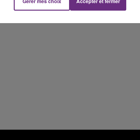
Gérer mes choix
Accepter et fermer
10h00 - 14h00
LE TICKET DE CAISSE