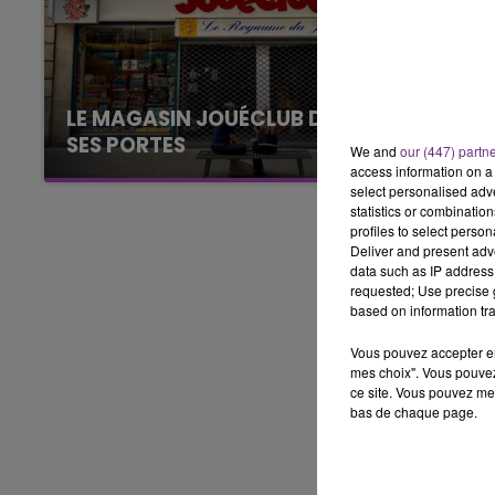
10h00 - 14h00
LE TICKET DE CAISSE
LE MAGASIN JOUÉCLUB DE REIMS FERME
SES PORTES
We and
our (447) partn
C'était l'une des institutions du centre-ville
access information on a 
select personalised ad
rémois. Le magasin JouéClub est contraint de
statistics or combinatio
fermer ses portes.
profiles to select person
Deliver and present adv
data such as IP address 
requested; Use precise g
based on information tra
Vous pouvez accepter en 
mes choix". Vous pouvez
ce site. Vous pouvez met
bas de chaque page.