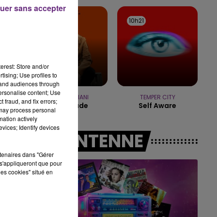
15h00 - 19h00
uer sans accepter
LE CLUB CHAMPAGNE FM
10h24
10h24
10h21
10h21
erest: Store and/or
tising; Use profiles to
tand audiences through
personalise content; Use
CLARA LUCIANI
TEMPER CITY
 fraud, and fix errors;
La Grenade
Self Aware
 may process personal
mation actively
vices; Identify devices
A L'ANTENNE
rtenaires dans "Gérer
s'appliqueront que pour
les cookies" situé en