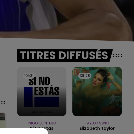
TITRES DIFFUSÉS
10h31
10h31
10h28
10h28
INIGO QUINTERO
TAYLOR SWIFT
Si No Estas
Elizabeth Taylor