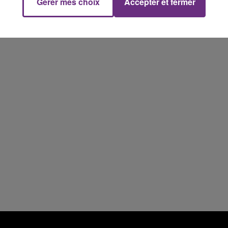
Gérer mes choix
Accepter et fermer
15h00 - 19h00
Le Club Champagne FM