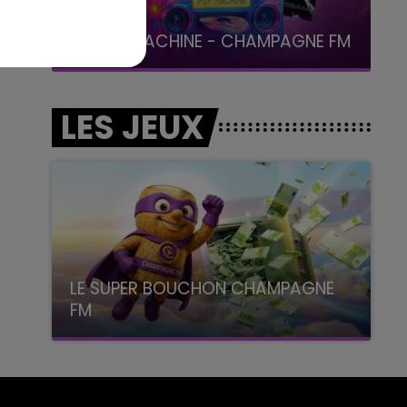
19h00 - 19h15
LA POP MACHINE - CHAMPAGNE FM
LES JEUX
LE SUPER BOUCHON CHAMPAGNE
FM
avec La Famille Champagne FM, à 8H10