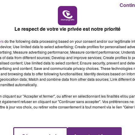
14h00 - 15h00
Contin
LA RADIO POP
Le respect de votre vie privée est notre priorité
UNE JEUNE AUTOMOBILISTE GRIÈVEMENT
BLESSÉE
ers
do the following data processing based on your consent and/or our legitimate int
Une automobiliste s'est retrouvée piégée dans
device; Use limited data to select advertising; Create profiles for personalised adver
vertising; Measure advertising performance; Measure content performance; Unders
son véhicule après une collision avec un poids
ns of data from different sources; Develop and improve services; Create profiles to 
lourd. Très grièvement blessée, la jeune femme
alised content; Use limited data to select content; Ensure security, prevent and detect
de 20 ans a été...
ertising and content; Save and communicate privacy choices. These technologies
and browsing data to offer following functionalities: Identify devices based on infor
eolocation data; Match and combine data from other data sources; Link different de
nsmitted automatically.
cliquant sur "Accepter et fermer", ou affiner en sélectionnant les finalités et/ou pa
 également refuser en cliquant sur "Continuer sans accepter". Vos préférences ne 
tre à jour vos choix, ou retirer votre consentement à tout moment via le lien "Gérer 