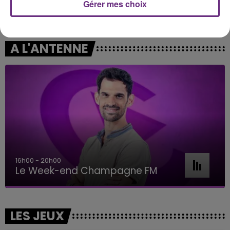
Gérer mes choix
SHAKIRA FEAT. BURNA BOY
CHRISTOPHE WILLEM
Dai Dai
Systaime
A L'ANTENNE
16h00 - 20h00
Le Week-end Champagne FM
LES JEUX