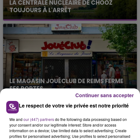
LA CENTRALE NUCLÉAIRE DE CHOOZ
TOUJOURS À L'ARRÊT
Cela fait déjà une semaine que la centrale
nucléaire ardennaise est à l'arrêt. Une situation
justifiée par la sécheresse intense qui est toujours
présente.
LE MAGASIN JOUÉCLUB DE REIMS FERME
SES PORTES
Continuer sans accepter
C'était l'une des institutions du centre-ville
rémois. Le magasin JouéClub est contraint de
Le respect de votre vie privée est notre priorité
fermer ses portes.
TITRES DIFFUSÉS
We and
our (447) partners
do the following data processing based on
your consent and/or our legitimate interest: Store and/or access
information on a device; Use limited data to select advertising; Create
16h40
16h40
16h37
16h37
profiles for personalised advertising; Use profiles to select personalised