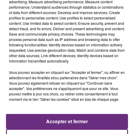
advertising; Measure advertising performance; Measure content
performance; Understand audiences through statistics or combinations
of data from different sources; Develop and improve services; Create
profiles to personalise content; Use profiles to select personalised
content; Use limited data to select content; Ensure security, prevent and
detect fraud, and fix errors; Deliver and present advertising and content;
Save and communicate privacy choices. These technologies may
process personal data such as IP address and browsing data to offer
following functionalities: Identify devices based on information actively
requested; Use precise geolocation data; Match and combine data from
other data sources; Link different devices; Identify devices based on
OFENBACH & STARSAILOR
JECK & CARLA
information transmitted automatically.
Four To The Floor
La Recette
Vous pouvez accepter en cliquant sur "Accepter et fermer", ou affiner en
16h35
16h35
16h28
16h28
sélectionnant les finalités et/ou partenaires dans "Gérer mes choix".
Vous pouvez également refuser en cliquant sur "Continuer sans
accepter". Vos préférences ne s'appliqueront que pour ce site. Vous
pouvez mettre à jour vos choix, ou retirer votre consentement à tout
moment via le lien "Gérer les cookies" situé en bas de chaque page.
Accepter et fermer