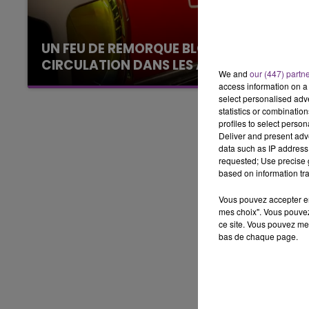
LE BEST OF DE LA FAMILLE
CHAMPAGNE FM
UN FEU DE REMORQUE BLOQUE LA
CIRCULATION DANS LES ARDENNES
We and
our (447) partn
Un feu de remorque s'est déclaré ce mercredi
access information on a 
en fin de matinée sur l'A34.
select personalised ad
statistics or combinatio
profiles to select person
Deliver and present adv
data such as IP address 
requested; Use precise g
based on information tra
Vous pouvez accepter en 
mes choix". Vous pouvez
ce site. Vous pouvez met
bas de chaque page.
10h00 - 14h00
LE TICKET DE CAI