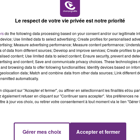
6h00 - 10h00
LA FAMILLE
Le respect de votre vie privée est notre priorité
VENEZ FÊTER CE WEEK-END
L'ANNIVERSAIRE DE WOINIC
ers
do the following data processing based on your consent and/or our legitimate int
Ce samedi 8 août sera un grand jour :
device; Use limited data to select advertising; Create profiles for personalised adver
l'anniversaire du plus gros sanglier du monde.
vertising; Measure advertising performance; Measure content performance; Unders
ns of data from different sources; Develop and improve services; Create profiles to 
Une fête est donc organisée et vous êtes tous
alised content; Use limited data to select content; Ensure security, prevent and detect
conviés !
ertising and content; Save and communicate privacy choices. These technologies
and browsing data to offer following functionalities: Identify devices based on infor
eolocation data; Match and combine data from other data sources; Link different de
nsmitted automatically.
cliquant sur "Accepter et fermer", ou affiner en sélectionnant les finalités et/ou pa
 également refuser en cliquant sur "Continuer sans accepter". Vos préférences ne 
tre à jour vos choix, ou retirer votre consentement à tout moment via le lien "Gérer 
14h00 - 15h00
Gérer mes choix
Accepter et fermer
SSE
La Radio Pop