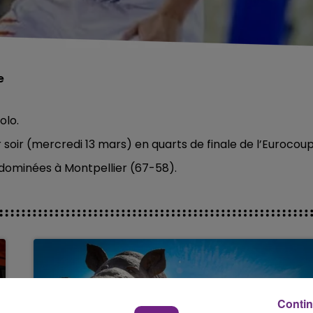
e
olo.
 soir (mercredi 13 mars) en quarts de finale de l’Eurocoup
té dominées à Montpellier (67-58).
Contin