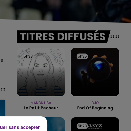
TITRES DIFFUSÉS
5h38
5h38
5h35
5h35
e.
MANON LISA
DJO
Le Petit Pecheur
End Of Beginning
5h33
5h33
5h28
5h28
uer sans accepter