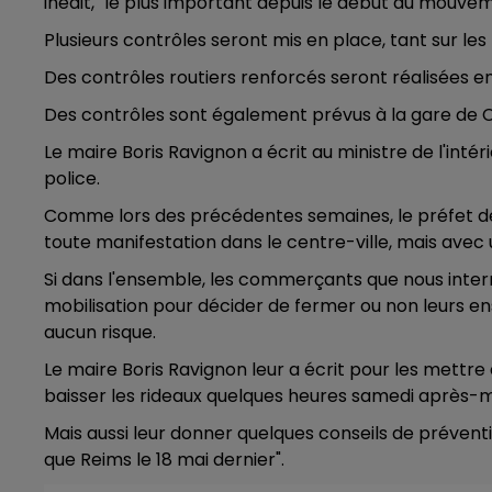
inédit, "le plus important depuis le début du mouve
Plusieurs contrôles seront mis en place, tant sur les
16h00 - 20h00
Des contrôles routiers renforcés seront réalisée
LE WEEK-END CHAMPAGNE FM
Des contrôles sont également prévus à la gare de Ch
Le maire Boris Ravignon a écrit au ministre de l'int
police.
Comme lors des précédentes semaines, le préfet d
toute manifestation dans le centre-ville, mais avec 
Si dans l'ensemble, les commerçants que nous interr
mobilisation pour décider de fermer ou non leurs ens
aucun risque.
Le maire Boris Ravignon leur a écrit pour les mettre 
baisser les rideaux quelques heures samedi après-mi
Mais aussi leur donner quelques conseils de préventi
que Reims le 18 mai dernier".