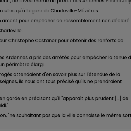
ment", de l'aveu même du préfet des Ardennes Pascal Joly
 routes qu'à la gare de Charleville-Mézières.
7h00 - 12h00
s en amont pour empêcher ce rassemblement non déclaré.
LE WEEK-END CHAMPAGNE FM
arleville.
érieur Christophe Castaner pour obtenir des renforts de
es Ardennes a pris des arrêtés pour empêcher la tenue 
un périmètre élargi.
ogés attendaient d'en savoir plus sur l'étendue de la
eignes, ils nous ont tous précisé qu'ils ne prendraient
en garde en précisant qu'il "apparaît plus prudent [...] de
di."
on, "ne souhaitant pas que la ville connaisse le même sor