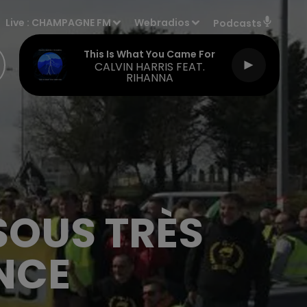
Live :
CHAMPAGNE FM
Webradios
Podcasts
This Is What You Came For
CALVIN HARRIS FEAT.
RIHANNA
SOUS TRÈS
NCE