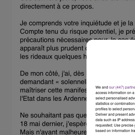
We and
our (447) partn
access information on a 
select personalised ad
statistics or combinatio
profiles to select person
Deliver and present adv
data such as IP address 
requested; Use precise g
based on information tra