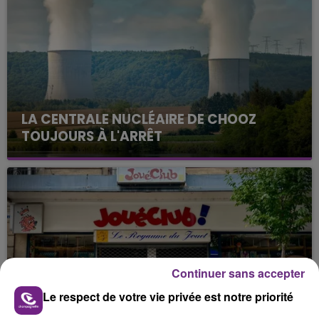
LA CENTRALE NUCLÉAIRE DE CHOOZ
TOUJOURS À L'ARRÊT
Cela fait déjà une semaine que la centrale
nucléaire ardennaise est à l'arrêt. Une situation
justifiée par la sécheresse intense qui est toujours
présente.
Continuer sans accepter
LE MAGASIN JOUÉCLUB DE REIMS FERME
Le respect de votre vie privée est notre priorité
SES PORTES