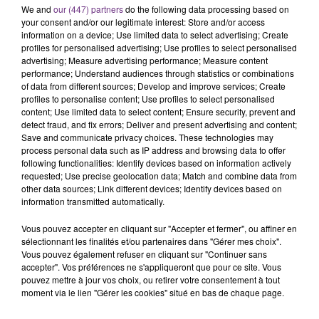
We and
our (447) partners
do the following data processing based on
C'était l'une des institutions du centre-ville
your consent and/or our legitimate interest: Store and/or access
rémois. Le magasin JouéClub est contraint de
information on a device; Use limited data to select advertising; Create
fermer ses portes.
profiles for personalised advertising; Use profiles to select personalised
TITRES DIFFUSÉS
advertising; Measure advertising performance; Measure content
performance; Understand audiences through statistics or combinations
of data from different sources; Develop and improve services; Create
profiles to personalise content; Use profiles to select personalised
16h42
16h42
16h39
16h39
content; Use limited data to select content; Ensure security, prevent and
detect fraud, and fix errors; Deliver and present advertising and content;
Save and communicate privacy choices. These technologies may
process personal data such as IP address and browsing data to offer
following functionalities: Identify devices based on information actively
requested; Use precise geolocation data; Match and combine data from
other data sources; Link different devices; Identify devices based on
information transmitted automatically.
Vous pouvez accepter en cliquant sur "Accepter et fermer", ou affiner en
sélectionnant les finalités et/ou partenaires dans "Gérer mes choix".
GIMS
ALEX WARREN
Vous pouvez également refuser en cliquant sur "Continuer sans
Est-Ce Que Tu M'aimes ?
Fever Dream
accepter". Vos préférences ne s'appliqueront que pour ce site. Vous
pouvez mettre à jour vos choix, ou retirer votre consentement à tout
moment via le lien "Gérer les cookies" situé en bas de chaque page.
16h36
16h36
16h33
16h33