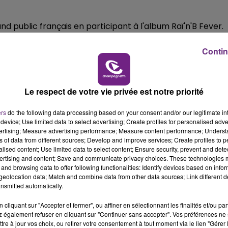
16h00 - 20h00
LE WEEK-END CHAMPAGNE FM
and public français en participant à l'album Raï'n'B Fever.
. Il est de retour sur scène pour la plus grande joie des
Contin
retta s'est fait connaître en 2010 avec le titre "Wonder
Le respect de votre vie privée est notre priorité
la production d'autres artistes, il revient avec un deuxiè
ers
do the following data processing based on your consent and/or our legitimate int
device; Use limited data to select advertising; Create profiles for personalised adver
vertising; Measure advertising performance; Measure content performance; Unders
ns of data from different sources; Develop and improve services; Create profiles to 
cultes des années 90 et les remettent au goût du jour en
alised content; Use limited data to select content; Ensure security, prevent and detect
ertising and content; Save and communicate privacy choices. These technologies
lles. Les tubes sont réarrangés sous la houlette de
and browsing data to offer following functionalities: Identify devices based on infor
a pop. Ce trio de drôles de dames promet un show détonan
eolocation data; Match and combine data from other data sources; Link different de
nsmitted automatically.
cliquant sur "Accepter et fermer", ou affiner en sélectionnant les finalités et/ou pa
is aussi organisateur d'évènements dans les plus branché
 également refuser en cliquant sur "Continuer sans accepter". Vos préférences ne 
ualifiées d'éclectiques, rythmées et mélodiques pour un
tre à jour vos choix, ou retirer votre consentement à tout moment via le lien "Gérer 