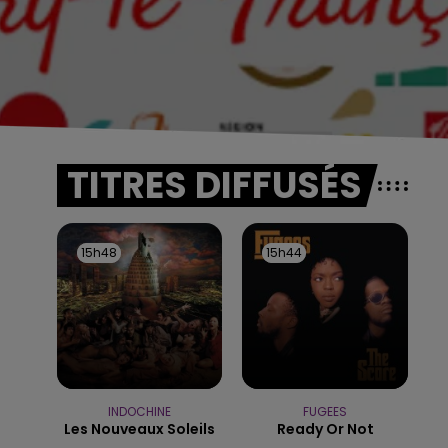
TITRES DIFFUSÉS
15h48
15h48
15h44
15h44
INDOCHINE
FUGEES
Les Nouveaux Soleils
Ready Or Not