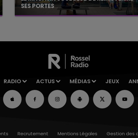
SES PORTES
C'était l'une des institutions du centre-ville
rémois. Le magasin JouéClub est contraint de
fermer ses portes.
RADIO
ACTUS
MÉDIAS
JEUX
AN
nts
Recrutement
Mentions Légales
Gestion des 