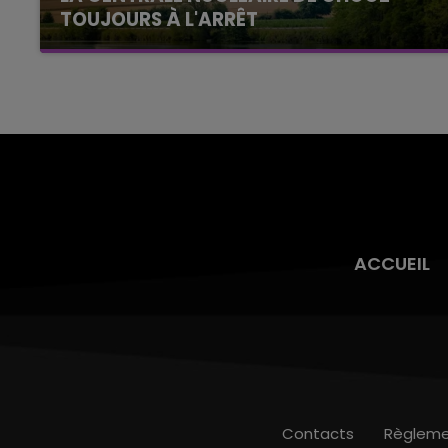
TOUJOURS À L'ARRÊT
Cela fait déjà une semaine que la centrale
nucléaire ardennaise est à l'arrêt. Une situation
justifiée par la sécheresse intense qui est
toujours présente.
ACCUEIL
Contacts
Règleme