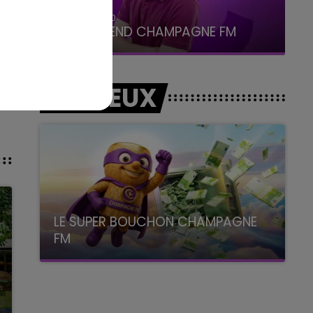
16h00 - 20h00
LE WEEK-END CHAMPAGNE FM
LES JEUX
LE SUPER BOUCHON CHAMPAGNE
FM
avec La Famille Champagne FM, à 8H10