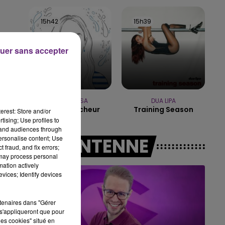
7h00 - 12h00
15h42
15h42
15h39
15h39
LE WEEK-END CHAMPAGNE FM
uer sans accepter
me
MANON LISA
DUA LIPA
Le Petit Pecheur
Training Season
erest: Store and/or
tising; Use profiles to
tand audiences through
personalise content; Use
A L'ANTENNE
 fraud, and fix errors;
 may process personal
mation actively
t.
vices; Identify devices
rtenaires dans "Gérer
es
s'appliqueront que pour
les cookies" situé en