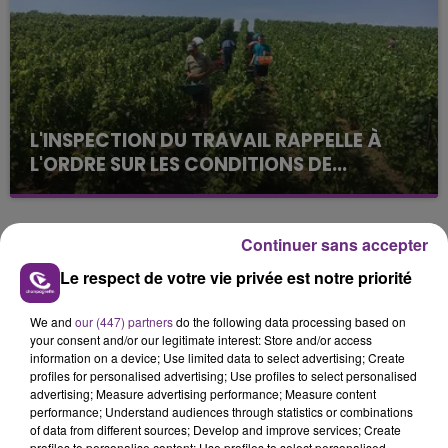
L'INSPECTION DU TRAVAIL RAPPELLE À
L'ORDRE SUR LES CONDITIONS DE...
Alors que les dates de début des vendange 2026
s'est avéré être plus précoce que prévu,
l'inspection du Travail en profite pour rappeler
Continuer sans accepter
TITRES DIFFUSÉS
les conditions de...
Le respect de votre vie privée est notre priorité
4h49
4h49
4h45
4h45
We and
our (447) partners
do the following data processing based on
your consent and/or our legitimate interest: Store and/or access
information on a device; Use limited data to select advertising; Create
profiles for personalised advertising; Use profiles to select personalised
advertising; Measure advertising performance; Measure content
performance; Understand audiences through statistics or combinations
of data from different sources; Develop and improve services; Create
profiles to personalise content; Use profiles to select personalised