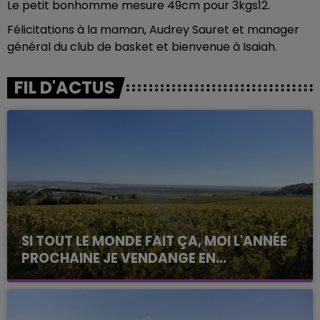
Le petit bonhomme mesure 49cm pour 3kgs12.
Félicitations à la maman, Audrey Sauret et manager
général du club de basket et bienvenue à Isaiah.
FIL D'ACTUS
SI TOUT LE MONDE FAIT ÇA, MOI L'ANNÉE
PROCHAINE JE VENDANGE EN...
La vendange en Champagne a débuté ce jeudi 6
août dans la commune de Montgueux (Aube). Du
jamais vu !