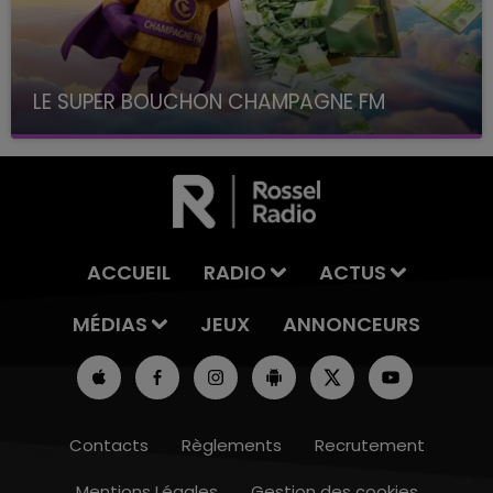
LE SUPER BOUCHON CHAMPAGNE FM
avec La Famille Champagne FM, à 8H10
ACCUEIL
RADIO
ACTUS
MÉDIAS
JEUX
ANNONCEURS
Contacts
Règlements
Recrutement
Mentions Légales
Gestion des cookies