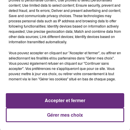
content; Use limited data to select content; Ensure security, prevent and
detect fraud, and fix errors; Deliver and present advertising and content;
Save and communicate privacy choices. These technologies may
METALLICA
OLIVIA RODRIGO
process personal data such as IP address and browsing data to offer
Nothing Else Matters.
Stupid Song
following functionalities: Identify devices based on information actively
requested; Use precise geolocation data; Match and combine data from
other data sources; Link different devices; Identify devices based on
4h42
4h42
4h39
4h39
information transmitted automatically.
Vous pouvez accepter en cliquant sur "Accepter et fermer", ou affiner en
sélectionnant les finalités et/ou partenaires dans "Gérer mes choix".
Vous pouvez également refuser en cliquant sur "Continuer sans
accepter". Vos préférences ne s'appliqueront que pour ce site. Vous
pouvez mettre à jour vos choix, ou retirer votre consentement à tout
moment via le lien "Gérer les cookies" situé en bas de chaque page.
ZAHO & MC SOLAAR
MARINA KAYE
Accepter et fermer
Comme Caroline
Homeless
Gérer mes choix
A L'ANTENNE