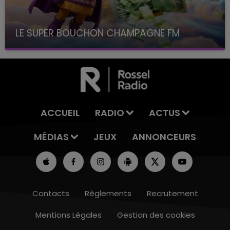
LE SUPER BOUCHON CHAMPAGNE FM
avec La Famille Champagne FM, à 8H10
ACCUEIL
RADIO
ACTUS
MÉDIAS
JEUX
ANNONCEURS
Contacts
Règlements
Recrutement
Mentions Légales
Gestion des cookies