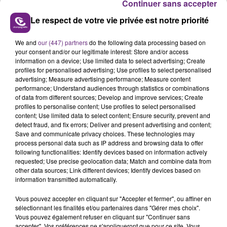
Continuer sans accepter
Le respect de votre vie privée est notre priorité
We and
our (447) partners
do the following data processing based on
LA CENTRALE NUCLÉAIRE DE CHOOZ
your consent and/or our legitimate interest: Store and/or access
TOUJOURS À L'ARRÊT
information on a device; Use limited data to select advertising; Create
profiles for personalised advertising; Use profiles to select personalised
Cela fait déjà une semaine que la centrale
advertising; Measure advertising performance; Measure content
nucléaire ardennaise est à l'arrêt. Une situation
performance; Understand audiences through statistics or combinations
justifiée par la sécheresse intense qui est toujours
of data from different sources; Develop and improve services; Create
TITRES DIFFUSÉS
profiles to personalise content; Use profiles to select personalised
présente.
content; Use limited data to select content; Ensure security, prevent and
detect fraud, and fix errors; Deliver and present advertising and content;
Save and communicate privacy choices. These technologies may
11h53
11h53
11h50
11h50
process personal data such as IP address and browsing data to offer
following functionalities: Identify devices based on information actively
requested; Use precise geolocation data; Match and combine data from
other data sources; Link different devices; Identify devices based on
information transmitted automatically.
Vous pouvez accepter en cliquant sur "Accepter et fermer", ou affiner en
sélectionnant les finalités et/ou partenaires dans "Gérer mes choix".
Vous pouvez également refuser en cliquant sur "Continuer sans
accepter". Vos préférences ne s'appliqueront que pour ce site. Vous