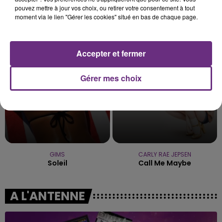
pouvez mettre à jour vos choix, ou retirer votre consentement à tout
ARIANA GRANDE
LEWIS CAPALDI
moment via le lien "Gérer les cookies" situé en bas de chaque page.
Hate That I Made You Love
Wish You The Best
Me
Accepter et fermer
11h45
11h45
11h42
11h42
Gérer mes choix
GIMS
CARLY RAE JEPSEN
Soleil
Call Me Maybe
A L'ANTENNE