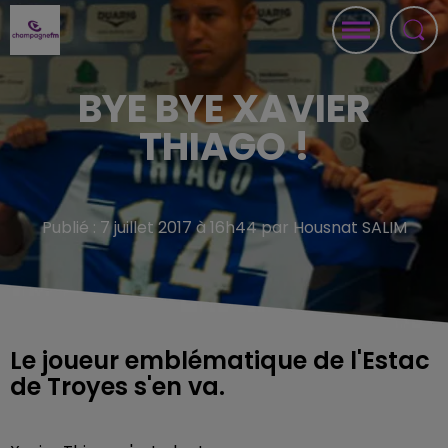
BYE BYE XAVIER
THIAGO !
Publié : 7 juillet 2017 à 16h44 par Housnat SALIM
Le joueur emblématique de l'Estac
de Troyes s'en va.