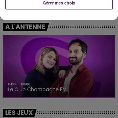
Gérer mes choix
ALEX WARREN
ORIA
Fever Dream
Soiree Mondaine
A L'ANTENNE
19h00 - 19h15
LA POP MACHINE - CHAMPAGNE FM
LES JEUX