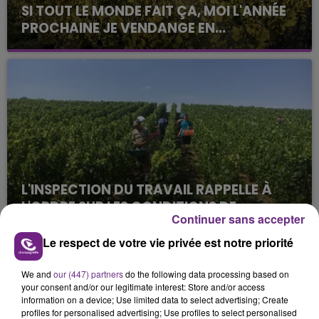
SI TOUT LE MONDE FAIT ÇA, MOI L'ANNÉE
PROCHAINE JE VENDANGE EN...
La vendange en Champagne a débuté ce jeudi 6
août dans la commune de Montgueux (Aube). Du
jamais vu !
L'INSPECTION DU TRAVAIL RAPPELLE À
L'ORDRE SUR LES CONDITIONS DE...
Continuer sans accepter
Alors que les dates de début des vendange 2026
s'est avéré être plus précoce que prévu,
Le respect de votre vie privée est notre priorité
l'inspection du Travail en profite pour rappeler
TITRES DIFFUSÉS
les conditions de...
We and
our (447) partners
do the following data processing based on
your consent and/or our legitimate interest: Store and/or access
information on a device; Use limited data to select advertising; Create
profiles for personalised advertising; Use profiles to select personalised
9h11
9h11
9h08
9h08