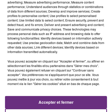
advertising; Measure advertising performance; Measure content
performance; Understand audiences through statistics or combinations
of data from different sources; Develop and improve services; Create
profiles to personalise content; Use profiles to select personalised
content; Use limited data to select content; Ensure security, prevent and
detect fraud, and fix errors; Deliver and present advertising and content;
Save and communicate privacy choices. These technologies may
process personal data such as IP address and browsing data to offer
following functionalities: Identify devices based on information actively
requested; Use precise geolocation data; Match and combine data from
other data sources; Link different devices; Identify devices based on
TAYLOR SWIFT
BRICE CONRAD
information transmitted automatically.
I Knew It, I Knew You
Oh La
Vous pouvez accepter en cliquant sur "Accepter et fermer", ou affiner en
9h04
9h04
8h57
8h57
sélectionnant les finalités et/ou partenaires dans "Gérer mes choix".
Vous pouvez également refuser en cliquant sur "Continuer sans
accepter". Vos préférences ne s'appliqueront que pour ce site. Vous
pouvez mettre à jour vos choix, ou retirer votre consentement à tout
moment via le lien "Gérer les cookies" situé en bas de chaque page.
Accepter et fermer