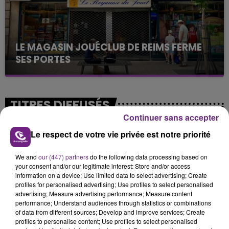
LE MAGASIN JOUÉCLUB DE REIMS FERME
SES PORTES
C'était l'une des institutions du centre-ville
rémois. Le magasin JouéClub est contraint de
fermer ses portes.
TITRES DIFFUSÉS
Continuer sans accepter
Le respect de votre vie privée est notre priorité
5h31
5h31
5h28
5h28
We and
our (447) partners
do the following data processing based on
your consent and/or our legitimate interest: Store and/or access
information on a device; Use limited data to select advertising; Create
profiles for personalised advertising; Use profiles to select personalised
advertising; Measure advertising performance; Measure content
performance; Understand audiences through statistics or combinations
of data from different sources; Develop and improve services; Create
profiles to personalise content; Use profiles to select personalised