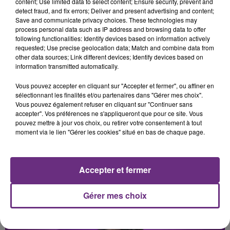
content; Use limited data to select content; Ensure security, prevent and
detect fraud, and fix errors; Deliver and present advertising and content;
JENNIFER LOPEZ & DAVID GUETTA
FRERO DELAVEGA
Save and communicate privacy choices. These technologies may
Save Me Tonight
Ton Visage
process personal data such as IP address and browsing data to offer
following functionalities: Identify devices based on information actively
5h26
5h26
5h23
5h23
requested; Use precise geolocation data; Match and combine data from
other data sources; Link different devices; Identify devices based on
information transmitted automatically.
Vous pouvez accepter en cliquant sur "Accepter et fermer", ou affiner en
sélectionnant les finalités et/ou partenaires dans "Gérer mes choix".
Vous pouvez également refuser en cliquant sur "Continuer sans
accepter". Vos préférences ne s'appliqueront que pour ce site. Vous
pouvez mettre à jour vos choix, ou retirer votre consentement à tout
moment via le lien "Gérer les cookies" situé en bas de chaque page.
DJ GOJA & JASON DERULO &
LANA DEL REY
Summertime Sadness
MELODY
Mi Chico
Accepter et fermer
Gérer mes choix
A L'ANTENNE