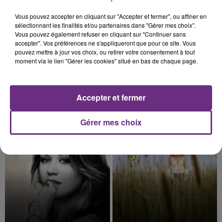
Vous pouvez accepter en cliquant sur "Accepter et fermer", ou affiner en
sélectionnant les finalités et/ou partenaires dans "Gérer mes choix".
Vous pouvez également refuser en cliquant sur "Continuer sans
accepter". Vos préférences ne s'appliqueront que pour ce site. Vous
pouvez mettre à jour vos choix, ou retirer votre consentement à tout
moment via le lien "Gérer les cookies" situé en bas de chaque page.
Accepter et fermer
JENNIFER LOPEZ & DAVID GUETTA
DJ GOJA & JASON DERULO &
Save Me Tonight
MELODY
Mi Chico
Gérer mes choix
10h24
10h24
10h21
10h21