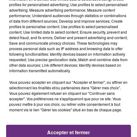
profiles for personalised advertising; Use profiles to select personalised
advertising; Measure advertising performance; Measure content
performance; Understand audiences through statistics or combinations
LA CENTRALE NUCLÉAIRE DE CHOOZ
of data from different sources; Develop and improve services; Create
TOUJOURS À L'ARRÊT
profiles to personalise content; Use profiles to select personalised
content; Use limited data to select content; Ensure security, prevent and
Cela fait déjà une semaine que la centrale
detect fraud, and fix errors; Deliver and present advertising and content;
nucléaire ardennaise est à l'arrêt. Une situation
Save and communicate privacy choices. These technologies may
justifiée par la sécheresse intense qui est toujours
process personal data such as IP address and browsing data to offer
following functionalities: Identify devices based on information actively
présente.
requested; Use precise geolocation data; Match and combine data from
other data sources; Link different devices; Identify devices based on
information transmitted automatically.
Vous pouvez accepter en cliquant sur "Accepter et fermer", ou affiner en
sélectionnant les finalités et/ou partenaires dans "Gérer mes choix".
Vous pouvez également refuser en cliquant sur "Continuer sans
LE MAGASIN JOUÉCLUB DE REIMS FERME
accepter". Vos préférences ne s'appliqueront que pour ce site. Vous
SES PORTES
pouvez mettre à jour vos choix, ou retirer votre consentement à tout
moment via le lien "Gérer les cookies" situé en bas de chaque page.
C'était l'une des institutions du centre-ville
rémois. Le magasin JouéClub est contraint de
fermer ses portes.
TITRES DIFFUSÉS
Accepter et fermer