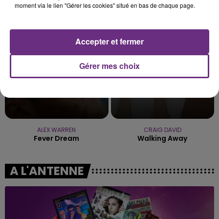
moment via le lien "Gérer les cookies" situé en bas de chaque page.
Les Nouveaux Soleils
We Found Love
10h41
10h41
10h38
10h38
Accepter et fermer
Gérer mes choix
ALEX WARREN
CRAIG DAVID
Fever Dream
Walking Away
A L'ANTENNE