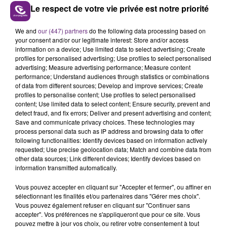
Le respect de votre vie privée est notre priorité
We and
our (447) partners
do the following data processing based on
VENEZ FÊTER CE WEEK-END
your consent and/or our legitimate interest: Store and/or access
L'ANNIVERSAIRE DE WOINIC
information on a device; Use limited data to select advertising; Create
Ce samedi 8 août sera un grand jour :
profiles for personalised advertising; Use profiles to select personalised
advertising; Measure advertising performance; Measure content
l'anniversaire du plus gros sanglier du monde.
performance; Understand audiences through statistics or combinations
Une fête est donc organisée et vous êtes tous
of data from different sources; Develop and improve services; Create
TITRES DIFFUSÉS
conviés !
profiles to personalise content; Use profiles to select personalised
content; Use limited data to select content; Ensure security, prevent and
detect fraud, and fix errors; Deliver and present advertising and content;
10h47
10h47
10h44
10h44
Save and communicate privacy choices. These technologies may
process personal data such as IP address and browsing data to offer
following functionalities: Identify devices based on information actively
requested; Use precise geolocation data; Match and combine data from
other data sources; Link different devices; Identify devices based on
information transmitted automatically.
Vous pouvez accepter en cliquant sur "Accepter et fermer", ou affiner en
sélectionnant les finalités et/ou partenaires dans "Gérer mes choix".
Vous pouvez également refuser en cliquant sur "Continuer sans
accepter". Vos préférences ne s'appliqueront que pour ce site. Vous
pouvez mettre à jour vos choix, ou retirer votre consentement à tout
INDOCHINE
RIHANNA FEAT. CALVIN HARRIS