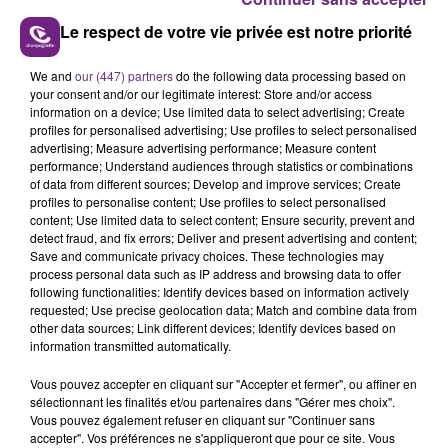
Le respect de votre vie privée est notre priorité
We and
our (447) partners
do the following data processing based on
LE MAGASIN JOUÉCLUB DE REIMS FERME
your consent and/or our legitimate interest: Store and/or access
information on a device; Use limited data to select advertising; Create
SES PORTES
profiles for personalised advertising; Use profiles to select personalised
C'était l'une des institutions du centre-ville
advertising; Measure advertising performance; Measure content
performance; Understand audiences through statistics or combinations
rémois. Le magasin JouéClub est contraint de
of data from different sources; Develop and improve services; Create
fermer ses portes.
TITRES DIFFUSÉS
profiles to personalise content; Use profiles to select personalised
content; Use limited data to select content; Ensure security, prevent and
detect fraud, and fix errors; Deliver and present advertising and content;
Save and communicate privacy choices. These technologies may
18h30
18h30
18h27
18h27
process personal data such as IP address and browsing data to offer
following functionalities: Identify devices based on information actively
requested; Use precise geolocation data; Match and combine data from
other data sources; Link different devices; Identify devices based on
information transmitted automatically.
Vous pouvez accepter en cliquant sur "Accepter et fermer", ou affiner en
sélectionnant les finalités et/ou partenaires dans "Gérer mes choix".
Vous pouvez également refuser en cliquant sur "Continuer sans
accepter". Vos préférences ne s'appliqueront que pour ce site. Vous