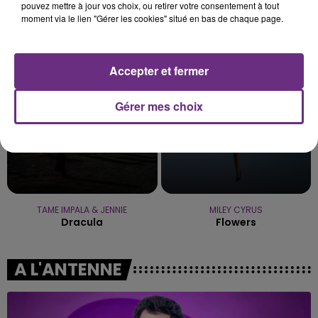
pouvez mettre à jour vos choix, ou retirer votre consentement à tout
moment via le lien "Gérer les cookies" situé en bas de chaque page.
JUNGELI & EMMA
ELLIE GOULDING
Juste Un Peu
Love Me Like You Do
18h24
18h24
18h21
18h21
Accepter et fermer
Gérer mes choix
TAME IMPALA & JENNIE
MILEY CYRUS
Dracula
Flowers
A L'ANTENNE