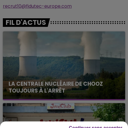
recrut10@fidutec-europe.com
FIL D'ACTUS
LA CENTRALE NUCLÉAIRE DE CHOOZ
TOUJOURS À L'ARRÊT
Cela fait déjà une semaine que la centrale
nucléaire ardennaise est à l'arrêt. Une situation
justifiée par la sécheresse intense qui est toujours
présente.
Continuer sans accepter